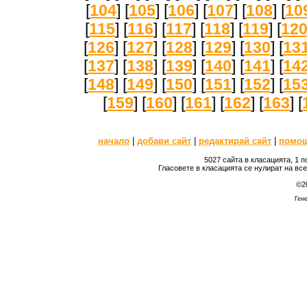
[
104
] [
105
] [
106
] [
107
] [
108
] [
10
[
115
] [
116
] [
117
] [
118
] [
119
] [
12
[
126
] [
127
] [
128
] [
129
] [
130
] [
13
[
137
] [
138
] [
139
] [
140
] [
141
] [
14
[
148
] [
149
] [
150
] [
151
] [
152
] [
15
[
159
] [
160
] [
161
] [
162
] [
163
] [
начало
|
добави сайт
|
редактирай сайт
|
помо
5027 сайта в класацията, 1 
Гласовете в класацията се нулират на вс
©2
Гене