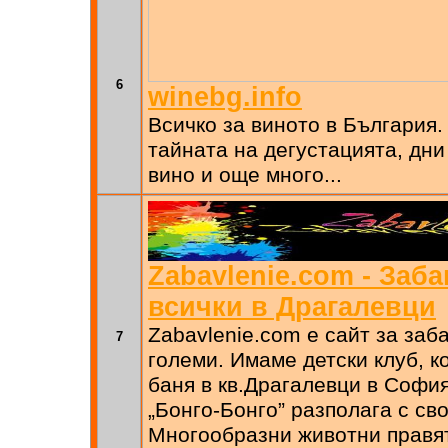
6
winebg.info
Всичко за виното в България.
тайната на дегустацията, дни
вино и още много...
Zabavlenie.com - Заба
всички в Драгалевци
Zabavlenie.com е сайт за заб
7
големи. Имаме детски клуб, к
баня в кв.Драгалевци в София
„Бонго-Бонго” разполага с сво
Многообразни животни правя