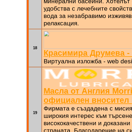
минерални басейни. Хотелът
удобства с лечебните свойст
вода за незабравимо изживя
релаксация.
18
Красимира Друмева - 
Виртуална изложба - web des
Масла от Англия Morri
официален вносител
Фирмата е създадена с мисия
19
широкия интерес към търсене
висококачествени и доказани
страната. Благодарение на с