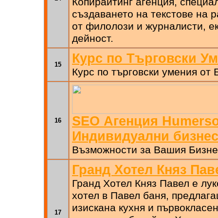
Копирайтинг агенция, специа
създаването на текстове на р
от филолози и журналисти, ек
дейност.
Курс по Търговски У
15
Курс по търговски умения от
SEO Агенция Humerso
16
Индивидуални бизне
Възможности за Вашия Бизне
Гранд Хотел Княз Пав
Гранд Хотел Княз Павел е лук
хотел в Павел баня, предлаг
изискана кухня и първокласе
17