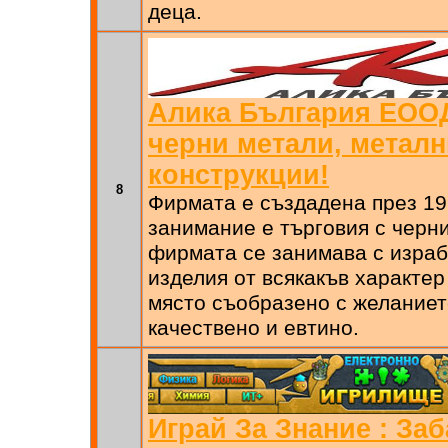
деца.
Алика България EООД
черни метали, метал
конструкции!
8
Фирмата е създадена през 199
занимание е търговия с черни
фирмата се занимава с израб
изделия от всякакъв характер
място съобразено с желанието
качествено и евтино.
Играй За Знание : За