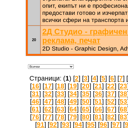
опит, екипът ни е професиона
предостави готово и изчерпа
всички сфери на транспорта 
2Д Студио - графичен
реклама, печат
20
2D Studio - Graphic Design, Adv
Страници: (
1
) [
2
] [
3
] [
4
] [
5
] [
6
] [
7
] [
[
16
] [
17
] [
18
] [
19
] [
20
] [
21
] [
22
] [
23
[
31
] [
32
] [
33
] [
34
] [
35
] [
36
] [
37
] [
38
[
46
] [
47
] [
48
] [
49
] [
50
] [
51
] [
52
] [
53
[
61
] [
62
] [
63
] [
64
] [
65
] [
66
] [
67
] [
68
[
76
] [
77
] [
78
] [
79
] [
80
] [
81
] [
82
] [
83
[
91
] [
92
] [
93
] [
94
] [
95
] [
96
] [
97
] [