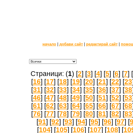
начало
|
добави сайт
|
редактирай сайт
|
помо
Страници: (
1
) [
2
] [
3
] [
4
] [
5
] [
6
] [
7
] [
[
16
] [
17
] [
18
] [
19
] [
20
] [
21
] [
22
] [
23
[
31
] [
32
] [
33
] [
34
] [
35
] [
36
] [
37
] [
38
[
46
] [
47
] [
48
] [
49
] [
50
] [
51
] [
52
] [
53
[
61
] [
62
] [
63
] [
64
] [
65
] [
66
] [
67
] [
68
[
76
] [
77
] [
78
] [
79
] [
80
] [
81
] [
82
] [
83
[
91
] [
92
] [
93
] [
94
] [
95
] [
96
] [
97
] [
[
104
] [
105
] [
106
] [
107
] [
108
] [
10