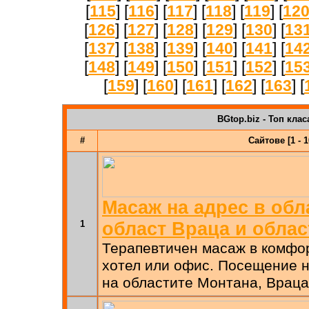
[
115
] [
116
] [
117
] [
118
] [
119
] [
12
[
126
] [
127
] [
128
] [
129
] [
130
] [
13
[
137
] [
138
] [
139
] [
140
] [
141
] [
14
[
148
] [
149
] [
150
] [
151
] [
152
] [
15
[
159
] [
160
] [
161
] [
162
] [
163
] [
BGtop.biz - Топ клас
#
Сайтове [1 - 1
Масаж на адрес в обл
1
област Враца и облас
Терапевтичен масаж в комфо
хотел или офис. Посещение н
на областите Монтана, Враца