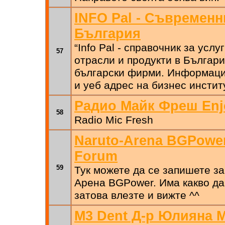
INFO Pal - Съвременн
България
“Info Pal - справочник за усл
57
отрасли и продукти в Българи
български фирми. Информаци
и уеб адрес на бизнес инстит
Радио Майк Фреш Enj
58
Radio Mic Fresh
Naruto-Arena BGPower 
Forum
59
Тук можете да се запишете за
Арена BGPower. Има какво да
затова влезте и вижте ^^
M3 Dent Д-р Юлияна 