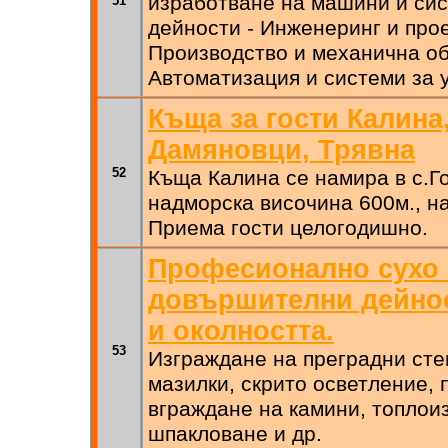
изработване на машини и си
51
дейности - Инженеринг и про
Производство и механична об
Автоматизация и системи за 
Къща за гости Калина
Дамяновци, Трявна
52
Къща Калина се намира в с.Г
надморска височина 600м., на
Приема гости целогодишно.
Професионално сухо 
довършителни дейнос
и околността.
53
Изграждане на преградни сте
мазилки, скрито осветление,
вграждане на камини, топлои
шпакловане и др.