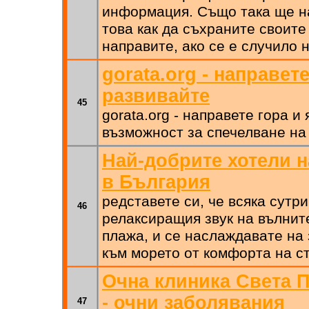
информация. Също така ще н
това как да съхраните своите
направите, ако се е случило 
gorata.org - направете
развивайте
45
gorata.org - направете гора и 
възможност за спечелване на
Най-добрите хотели 
в България
редставете си, че всяка сутр
46
релаксиращия звук на вълнит
плажа, и се наслаждавате на
към морето от комфорта на ст
Очна клиника Света П
- очни заболявания
47