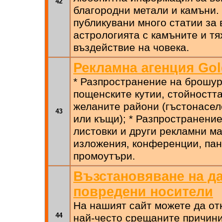
42
благородни метали и камъни.
публикувани много статии за 
астрологията с камъните и т
въздействие на човека.
Рекламна агенция Gol
* Разпространение на брошур
пощенските кутии, стойността
желаните райони (гъстонасе
43
или къщи); * Разпространение
листовки и други рекламни м
изложения, конференции, пана
промоутъри.
Възстановяване на да
повредени носители
На нашият сайт можете да от
44
най-често срещаните причини