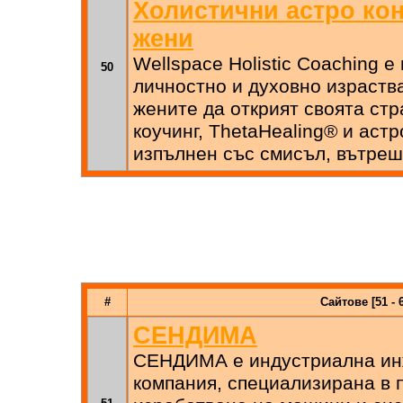
Холистични астро кон
жени
Wellspace Holistic Coaching е
50
личностно и духовно израств
жените да открият своята стр
коучинг, ThetaHealing® и аст
изпълнен със смисъл, вътреш
#
Сайтове [51 - 
СЕНДИМА
СЕНДИМА е индустриална ин
компания, специализирана в 