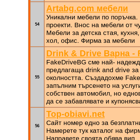
Artabg.com мебели
Уникални мебели по поръчка.
проекти. Внос на мебели от ч
54
Мебели за детска стая, кухня,
хол, офис. Фирма за мебели
Drink & Drive Варна -
FakeDriveBG сме най- надеж
предлагаща drink and drive за
околността. Създадохме Fake
55
запълним търсенето на услуг
собствен автомобил, но едно
да се забавлявате и купоняс
Top-obiavi.net
Сайт номер едно за безплатни
56
Намерете тук каталог на фир
Направете своята обява вип.