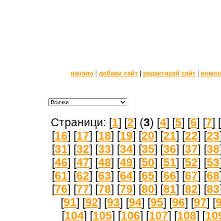
начало
|
добави сайт
|
редактирай сайт
|
помо
Страници: [
1
] [
2
] (
3
) [
4
] [
5
] [
6
] [
7
] [
[
16
] [
17
] [
18
] [
19
] [
20
] [
21
] [
22
] [
23
[
31
] [
32
] [
33
] [
34
] [
35
] [
36
] [
37
] [
38
[
46
] [
47
] [
48
] [
49
] [
50
] [
51
] [
52
] [
53
[
61
] [
62
] [
63
] [
64
] [
65
] [
66
] [
67
] [
68
[
76
] [
77
] [
78
] [
79
] [
80
] [
81
] [
82
] [
83
[
91
] [
92
] [
93
] [
94
] [
95
] [
96
] [
97
] [
[
104
] [
105
] [
106
] [
107
] [
108
] [
10