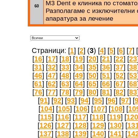
M3 Dent е клиника по стомато
60
Разполагаме с изключителни 
апаратура за лечение
Страници: [
1
] [
2
] (
3
) [
4
] [
5
] [
6
] [
7
] [
[
16
] [
17
] [
18
] [
19
] [
20
] [
21
] [
22
] [
23
[
31
] [
32
] [
33
] [
34
] [
35
] [
36
] [
37
] [
38
[
46
] [
47
] [
48
] [
49
] [
50
] [
51
] [
52
] [
53
[
61
] [
62
] [
63
] [
64
] [
65
] [
66
] [
67
] [
68
[
76
] [
77
] [
78
] [
79
] [
80
] [
81
] [
82
] [
83
[
91
] [
92
] [
93
] [
94
] [
95
] [
96
] [
97
] [
[
104
] [
105
] [
106
] [
107
] [
108
] [
10
[
115
] [
116
] [
117
] [
118
] [
119
] [
12
[
126
] [
127
] [
128
] [
129
] [
130
] [
13
[
137
] [
138
] [
139
] [
140
] [
141
] [
14