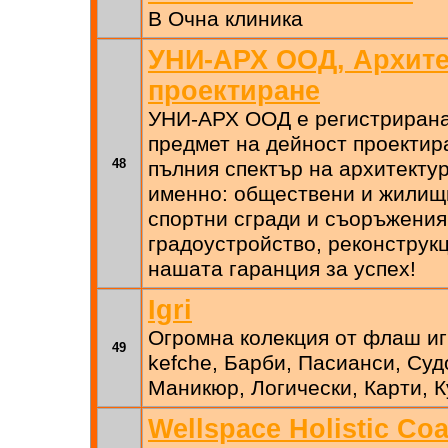
В Очна клиника
УНИ-АРХ ООД, Архит
проектиране
УНИ-АРХ ООД e регистрирана 1
предмет на дейност проектир
48
пълния спектър на архитектур
именно: обществени и жилищн
спортни сгради и съоръжения
градоустройство, реконструкц
нашата гаранция за успех!
Igri
Огромна колекция от флаш иг
49
kefche, Барби, Пасианси, Суд
Маникюр, Логически, Карти, К
Wellspace Holistic Coa