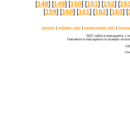
[
148
] [
149
] [
150
] [
151
] [
152
] [
15
[
159
] [
160
] [
161
] [
162
] [
163
] [
начало
|
добави сайт
|
редактирай сайт
|
помо
5027 сайта в класацията, 1 
Гласовете в класацията се нулират на вс
©2
Гене