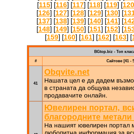
[
115
] [
116
] [
117
] [
118
] [
119
] [
12
[
126
] [
127
] [
128
] [
129
] [
130
] [
13
[
137
] [
138
] [
139
] [
140
] [
141
] [
14
[
148
] [
149
] [
150
] [
151
] [
152
] [
15
[
159
] [
160
] [
161
] [
162
] [
163
] [
BGtop.biz - Топ клас
#
Сайтове [41 - 
Obqvite.net
Нашата цел е да дадем възмо
41
в страната да общува незави
продавачите онлайн.
Ювелирен портал, вс
благородните метали
На нашият ювелирен портал 
любопитна информация за вс