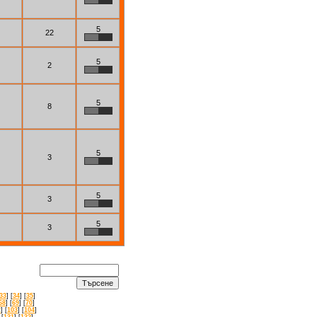
5
22
5
2
5
8
5
3
5
3
5
3
33
] [
34
] [
35
]
68
] [
69
] [
70
]
2
] [
103
] [
104
]
 [
131
] [
132
]