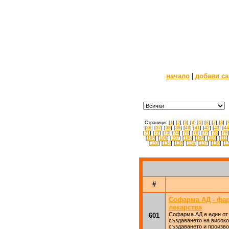
начало
|
добави са
Страници: [
1
] [
2
] [
3
] [
4
] [
5
] [
6
] [
7
] [
8
] [
[
36
] [
37
] [
38
] [
39
] [
40
] [
41
] [
42
] [
43
] [
44
[
71
] [
72
] [
73
] [
74
] [
75
] [
76
] [
77
] [
78
] [
79
]
[
105
] [
106
] [
107
] [
108
] [
109
] [
110
] [
111
]
[
133
] [
134
] [
135
] [
136
] [
137
] [
138
] [
1
#
Софарма АД - фар
лекарства
Софарма АД е един от
601
създаването на високо
създаването и произво