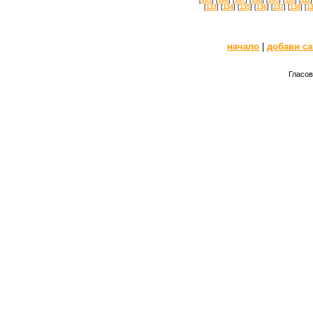
[
133
] [
134
] [
135
] [
136
] [
137
] [
138
] [
1
начало
|
добави са
Гласов