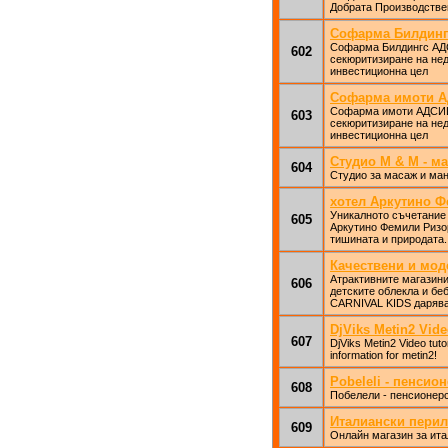
Добрата Производстве
Софарма Билдинг
Софарма Билдингс АДС
602
секюритизиране на не
инвестиционна цел
Софарма имоти АД
Софарма имоти АДСИЦ 
603
секюритизиране на не
инвестиционна цел
Студио М & М - м
604
Студио за масаж и ман
хотел Аркутино Ф
Уникалното съчетание 
605
Аркутино Фемили Ризор
тишината и природата.
Качествени и моде
Атрактивните магазини
606
детските облекла и бе
CARNIVAL KIDS дарява
DjViks Metin2 Vide
607
DjViks Metin2 Video tuto
information for metin2!
Pobeleli - пенсио
608
Побелели - пенсионер
Италиански перил
609
Онлайн магазин за ита