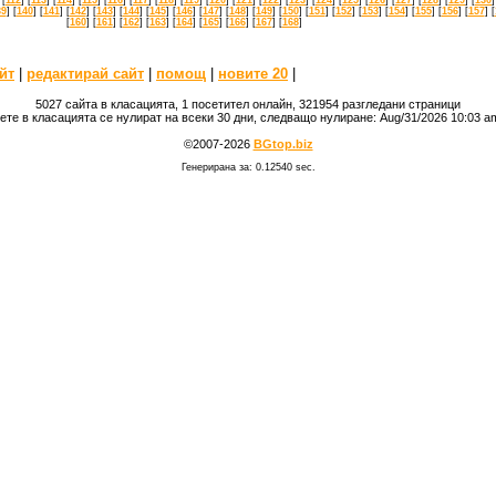
39
] [
140
] [
141
] [
142
] [
143
] [
144
] [
145
] [
146
] [
147
] [
148
] [
149
] [
150
] [
151
] [
152
] [
153
] [
154
] [
155
] [
156
] [
157
] [
[
160
] [
161
] [
162
] [
163
] [
164
] [
165
] [
166
] [
167
] [
168
]
йт
|
редактирай сайт
|
помощ
|
новите 20
|
5027 сайта в класацията, 1 посетител онлайн, 321954 разгледани страници
ете в класацията се нулират на всеки 30 дни, следващо нулиране: Aug/31/2026 10:03 
©2007-2026
BGtop.biz
Генерирана за: 0.12540 sec.