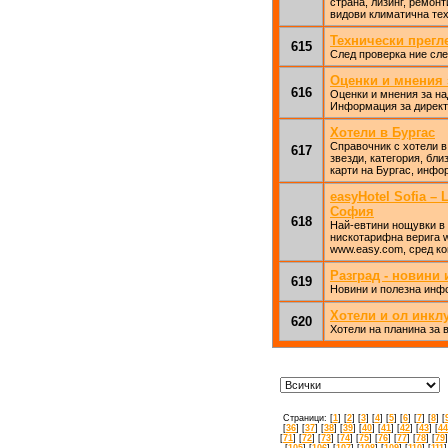
страна, лизинг, ремон
видови климатична тех
Технически прегл
615
След проверка ние сле
Оценки и мнения 
616
Оценки и мнения за над
Информация за директе
Хотели в Бургас
Справочник с хотели в 
617
звезди, категория, бл
карти на Бургас, инфо
easyHotel Sofia
София
618
Най-евтини нощувки в 
нискотарифна верига w
www.easy.com, сред ко
Разград - новини
619
Новини и полезна инфо
Хотели и ол инкл
620
Хотели на планина за 
Страници: [
1
] [
2
] [
3
] [
4
] [
5
] [
6
] [
7
] [
8
] [
[
36
] [
37
] [
38
] [
39
] [
40
] [
41
] [
42
] [
43
] [
44
[
71
] [
72
] [
73
] [
74
] [
75
] [
76
] [
77
] [
78
] [
79
]
[
105
] [
106
] [
107
] [
108
] [
109
] [
110
] [
111
]