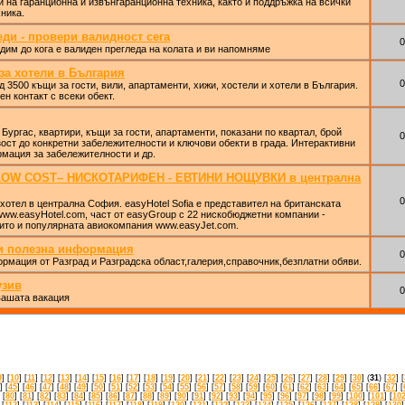
ти на гаранционна и извънгаранционна техника, както и поддръжка на всички
ника.
еди - провери валидност сега
0
дим до кога е валиден прегледа на колата и ви напомняме
за хотели в България
0
 3500 къщи за гости, вили, апартаменти, хижи, хостели и хотели в България.
н контакт с всеки обект.
Бургас, квартири, къщи за гости, апартаменти, показани по квартал, брой
0
изост до конкретни забележителности и ключови обекти в града. Интерактивни
рмация за забележителности и др.
 – LOW COST– НИСКОТАРИФЕН - ЕВТИНИ НОЩУВКИ в централна
0
хотел в централна София. easyHotel Sofia е представител на британската
ww.easyHotel.com, част от easyGroup с 22 нискобюджетни компании -
ито и популярната авиокомпания www.easyJet.com.
 и полезна информация
0
рмация от Разград и Разградска област,галерия,справочник,безплатни обяви.
узив
0
вашата вакация
9
] [
10
] [
11
] [
12
] [
13
] [
14
] [
15
] [
16
] [
17
] [
18
] [
19
] [
20
] [
21
] [
22
] [
23
] [
24
] [
25
] [
26
] [
27
] [
28
] [
29
] [
30
] (
31
) [
32
] [
] [
45
] [
46
] [
47
] [
48
] [
49
] [
50
] [
51
] [
52
] [
53
] [
54
] [
55
] [
56
] [
57
] [
58
] [
59
] [
60
] [
61
] [
62
] [
63
] [
64
] [
65
] [
66
] [
67
] [
 [
80
] [
81
] [
82
] [
83
] [
84
] [
85
] [
86
] [
87
] [
88
] [
89
] [
90
] [
91
] [
92
] [
93
] [
94
] [
95
] [
96
] [
97
] [
98
] [
99
] [
100
] [
101
] [
10
 [
112
] [
113
] [
114
] [
115
] [
116
] [
117
] [
118
] [
119
] [
120
] [
121
] [
122
] [
123
] [
124
] [
125
] [
126
] [
127
] [
128
] [
129
] [
130
]