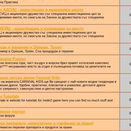
на Практика
с АДСИЦ - инвестиране в недвижими имоти
ИЦ е акционерно дружество със специална инвестиционна цел за
0
движими имоти, по смисъла на Закона за дружествата със специална
СИЦ - придобиване и изграждане на имоти
е акционерно дружество със специална инвестиционна цел за
0
движими имоти, по смисъла на Закона за дружествата със специална
асаж и маникюр в Орешак, Троян
0
икюр в Орешак, Троян. Спа процедури и терапии
емили Ризорт
на лонгозна гора, чист въздух и морски бриз правят хотелския комплекс
0
т**** несравнимо място за отдих и пълноценна почивка за ценителите на
рни детски дрехи Carnival Kids
 на веригата CARNIVAL KIDS ще Ви срещнат с най-новите модни тенденции в
0
бешки дрехи. Удобни, практични, елегантни и уникални, детските дрехи
т увереност, самочувствие и цветно настроение.
o Tutorials
0
rials is website for tutorials for metin2 game here you can find so much stuff and
нерски портал
0
ски форум
ни препарати, омекотители и парфюми за пране!
0
лиански перилни препарати и продукти за пране.