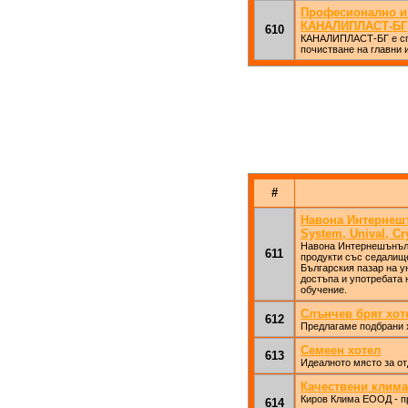
Професионално и 
КАНАЛИПЛАСТ-БГ
610
КАНАЛИПЛАСТ-БГ е спе
почистване на главни 
#
Навона Интернешъ
System, Unival, C
Навона Интернешънъл 
611
продукти със седалищ
Българския пазар на у
достъпа и употребата
обучение.
Слънчев бряг хот
612
Предлагаме подбрани х
Семеен хотел
613
Идеалното място за от
Качествени клима
Киров Клима ЕООД - пр
614