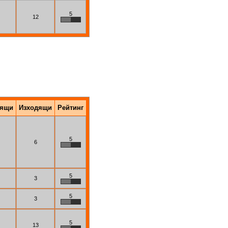
5
12
дящи
Изходящи
Рейтинг
5
6
5
3
5
3
5
13