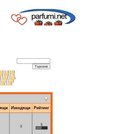
33
] [
34
] [
35
]
68
] [
69
] [
70
]
2
] [
103
] [
104
]
 [
131
] [
132
]
158
] [
159
]
дящи
Изходящи
Рейтинг
5
3