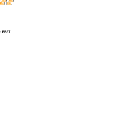
158
] [
159
]
am EEST