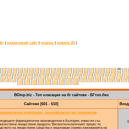
йт
|
редактирай сайт
|
помощ
|
новите 20
|
9
] [
10
] [
11
] [
12
] [
13
] [
14
] [
15
] [
16
] [
17
] [
18
] [
19
] [
20
] [
21
] [
22
] [
23
] [
24
] [
25
] [
26
] [
27
] [
28
] [
29
] [
30
] (
31
) [
32
] [
] [
45
] [
46
] [
47
] [
48
] [
49
] [
50
] [
51
] [
52
] [
53
] [
54
] [
55
] [
56
] [
57
] [
58
] [
59
] [
60
] [
61
] [
62
] [
63
] [
64
] [
65
] [
66
] [
67
] [
 [
80
] [
81
] [
82
] [
83
] [
84
] [
85
] [
86
] [
87
] [
88
] [
89
] [
90
] [
91
] [
92
] [
93
] [
94
] [
95
] [
96
] [
97
] [
98
] [
99
] [
100
] [
101
] [
10
 [
112
] [
113
] [
114
] [
115
] [
116
] [
117
] [
118
] [
119
] [
120
] [
121
] [
122
] [
123
] [
124
] [
125
] [
126
] [
127
] [
128
] [
129
] [
130
]
39
] [
140
] [
141
] [
142
] [
143
] [
144
] [
145
] [
146
] [
147
] [
148
] [
149
] [
150
] [
151
] [
152
] [
153
] [
154
] [
155
] [
156
] [
157
] [
[
160
] [
161
] [
162
] [
163
] [
164
] [
165
] [
166
] [
167
] [
168
]
BGtop.biz - Топ класация на бг сайтове - БГтоп.биз
Сайтове [601 - 610]
Вхо
мацевтична компания, производител на генерични
 водещите фармацевтични производители в България, известен със
0
качествени лекарствени продукти. Високотехнологичният процес по
дството на лекарствени средства е лицензиран спрямо изискванията на