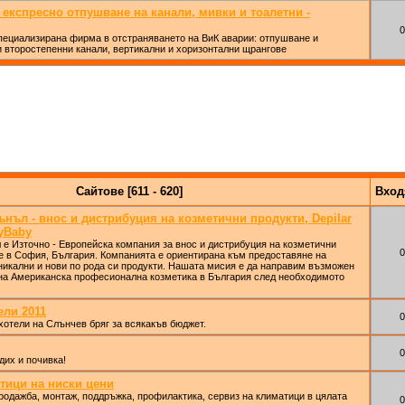
експресно отпушване на канали, мивки и тоалетни -
0
циализирана фирма в отстраняването на ВиК аварии: отпушване и
и второстепенни канали, вертикални и хоризонтални щрангове
Сайтове [611 - 620]
Вхо
нъл - внос и дистрибуция на козметични продукти, Depilar
ryBaby
е Източно - Европейска компания за внос и дистрибуция на козметични
0
е в София, България. Компанията е ориентирана към предоставяне на
никални и нови по рода си продукти. Нашата мисия е да направим възможен
 на Американска професионална козметика в България след необходимото
ели 2011
0
отели на Слънчев бряг за всякакъв бюджет.
0
дих и почивка!
тици на ниски цени
одажба, монтаж, поддръжка, профилактика, сервиз на климатици в цялата
0