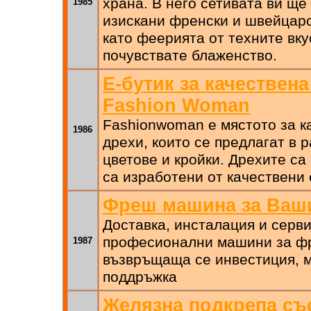
храна. В него сетивата ви ще
1985
изискани френски и швейцарс
като феерията от техните вку
почувствате блаженство.
Е-бутик за качествен
Fashion Woman
Fashionwoman е мястото за к
1986
дрехи, които се предлагат в 
цветове и кройки. Дрехите са
са изработени от качествени
Фреш машина за Ваш
Доставка, инсталация и серв
професионални машини за ф
1987
възвръщаща се инвестиция, 
поддръжка
Желязна подкрепа съ