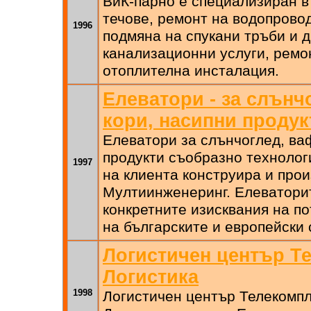
ВиК-парно e специализиран в
течове, ремонт на водопрово
1996
подмяна на спукани тръби и 
канализационни услуги, ремо
отоплителна инсталация.
Елеватори - за слънч
кори, насипни продук
Елеватори за слънчоглед, ва
продукти съобразно технолог
1997
на клиента конструира и про
Мултиинженеринг. Елеваторит
конкретните изисквания на по
на българските и европейски 
Логистичен център Т
Логистика
1998
Логистичен център Телекомпл