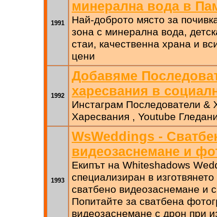
минерална вода в Па
Най-доброто място за почивк
1991
зона с минерална вода, детск
стаи, качественна храна и вс
цени
Добавяме Последова
харесвания в социал
1992
Инстаграм Последователи & 
Харесвания , Youtube Гледан
WsWeddings - Сватбе
видеозаснемане и фо
Екипът на Whiteshadows Wedd
специализиран в изготвянето
1993
сватбено видеозаснемане и 
Попитайте за сватбена фотог
видеозаснемане с дрон при и