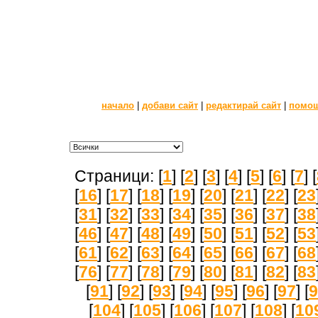
начало
|
добави сайт
|
редактирай сайт
|
помо
Страници: [
1
] [
2
] [
3
] [
4
] [
5
] [
6
] [
7
] [
[
16
] [
17
] [
18
] [
19
] [
20
] [
21
] [
22
] [
23
[
31
] [
32
] [
33
] [
34
] [
35
] [
36
] [
37
] [
38
[
46
] [
47
] [
48
] [
49
] [
50
] [
51
] [
52
] [
53
[
61
] [
62
] [
63
] [
64
] [
65
] [
66
] [
67
] [
68
[
76
] [
77
] [
78
] [
79
] [
80
] [
81
] [
82
] [
83
[
91
] [
92
] [
93
] [
94
] [
95
] [
96
] [
97
] [
9
[
104
] [
105
] [
106
] [
107
] [
108
] [
10