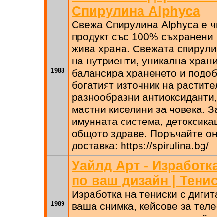
Спирулина Alphyca
Свежа Спирулина Alphyca е ч
продукт със 100% съхранени 
жива храна. Свежата спирули
на нутриенти, уникална храни
1988
балансира храненето и подоб
богатият източник на растит
разнообразни антиоксиданти,
мастни киселини за човека. З
имунната система, детоксика
общото здраве. Поръчайте он
доставка: https://spirulina.bg/
Уайлд Арт - Изработк
по ваш дизайн | Тени
Изработка на тениски с дигит
1989
ваша снимка, кейсове за тел