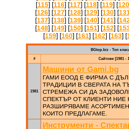
[
115
] [
116
] [
117
] [
118
] [
119
] [
12
[
126
] [
127
] [
128
] [
129
] [
130
] [
13
[
137
] [
138
] [
139
] [
140
] [
141
] [
14
[
148
] [
149
] [
150
] [
151
] [
152
] [
15
[
159
] [
160
] [
161
] [
162
] [
163
] [
BGtop.biz - Топ клас
#
Сайтове [1981 - 
Машини от Gami.bg
ГАМИ ЕООД Е ФИРМА С ДЪ
ТРАДИЦИИ В СВЕРАТА НА ТЪ
СТРЕМЕЖА СИ ДА ЗАДОВОЛ
1981
СПЕКТЪР ОТ КЛИЕНТИ НИЕ
РАЗШИРЯВАМЕ АСОРТИМЕНТ
КОИТО ПРЕДЛАГАМЕ.
Инструменти - Спекта