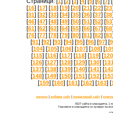
Страници: [
1
] [
2
] [
3
] [
4
] [
5
] [
6
] [
7
] [
[
16
] [
17
] [
18
] [
19
] [
20
] [
21
] [
22
] [
23
[
31
] [
32
] [
33
] [
34
] [
35
] [
36
] [
37
] [
38
[
46
] [
47
] [
48
] [
49
] [
50
] [
51
] [
52
] [
53
[
61
] [
62
] [
63
] [
64
] [
65
] [
66
] [
67
] [
68
[
76
] [
77
] [
78
] [
79
] [
80
] [
81
] [
82
] [
83
[
91
] [
92
] [
93
] [
94
] [
95
] [
96
] [
97
] [
9
[
104
] [
105
] [
106
] [
107
] [
108
] [
10
[
115
] [
116
] [
117
] [
118
] [
119
] [
12
[
126
] [
127
] [
128
] [
129
] [
130
] [
13
[
137
] [
138
] [
139
] [
140
] [
141
] [
14
[
148
] [
149
] [
150
] [
151
] [
152
] [
15
[
159
] [
160
] [
161
] [
162
] [
163
] [
начало
|
добави сайт
|
редактирай сайт
|
помо
5027 сайта в класацията, 1 
Гласовете в класацията се нулират на вс
©2