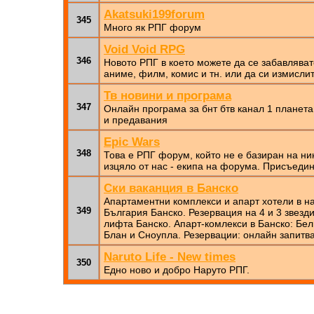
Akatsuki199forum
345
Много як РПГ форум
Void Void RPG
346
Новото РПГ в което можете да се забавляват
аниме, филм, комис и тн. или да си измислит
Тв новини и програма
347
Онлайн програма за бнт бтв канал 1 планета
и предавания
Epic Wars
348
Това е РПГ форум, който не е базиран на ни
изцяло от нас - екипа на форума. Присъедин
Ски ваканция в Банско
Апартаментни комплекси и апарт хотели в на
349
България Банско. Резервация на 4 и 3 звезди
лифта Банско. Апарт-комлекси в Банско: Бе
Блан и Сноупла. Резервации: онлайн запитва
Naruto Life - New times
350
Едно ново и добро Наруто РПГ.