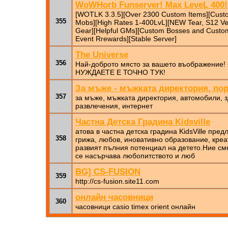
WoWHorb Funserver! Max LeveL 400!
[WOTLK 3.3.5][Over 2300 Custom Items][Cust
355
Mobs][High Rates 1-400LvL][NEW Tear, S12 
Gear][Helpful GMs][Custom Bosses and Custo
Event Rrewards][Stable Server]
The Universe
356
Най-доброто място за вашето въображени
НУЖДАЕТЕ Е ТОЧНО ТУК!
За мъже - мъжката директория, по
357
за мъже, мъжката директория, автомобили, з
развлечения, интернет
Частна Детска Градина Kidsville
атова в частна детска градина KidsVillе пре
358
грижа, любов, иновативно образование, креа
развият пълния потенциал на детето.Ние сме
се насърчава любопитството и люб
BG] CS-FUSION
359
http://cs-fusion.site11.com
онлайн часовници
360
часовници casio timex orient онлайн