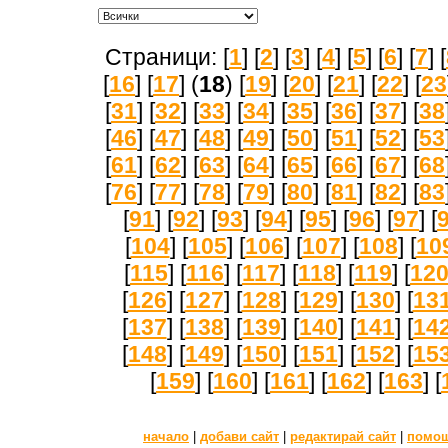
Страници: [
1
] [
2
] [
3
] [
4
] [
5
] [
6
] [
7
] [
[
16
] [
17
] (
18
) [
19
] [
20
] [
21
] [
22
] [
23
[
31
] [
32
] [
33
] [
34
] [
35
] [
36
] [
37
] [
38
[
46
] [
47
] [
48
] [
49
] [
50
] [
51
] [
52
] [
53
[
61
] [
62
] [
63
] [
64
] [
65
] [
66
] [
67
] [
68
[
76
] [
77
] [
78
] [
79
] [
80
] [
81
] [
82
] [
83
[
91
] [
92
] [
93
] [
94
] [
95
] [
96
] [
97
] [
[
104
] [
105
] [
106
] [
107
] [
108
] [
10
[
115
] [
116
] [
117
] [
118
] [
119
] [
12
[
126
] [
127
] [
128
] [
129
] [
130
] [
13
[
137
] [
138
] [
139
] [
140
] [
141
] [
14
[
148
] [
149
] [
150
] [
151
] [
152
] [
15
[
159
] [
160
] [
161
] [
162
] [
163
] [
начало
|
добави сайт
|
редактирай сайт
|
помо