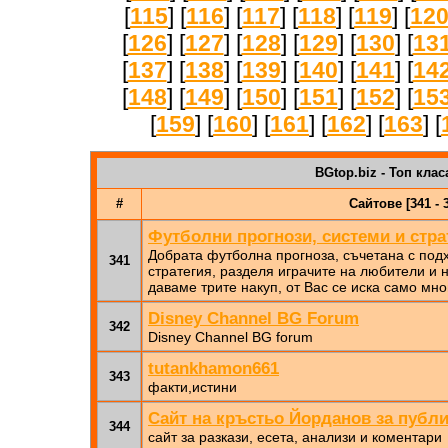
[
115
] [
116
] [
117
] [
118
] [
119
] [
12
[
126
] [
127
] [
128
] [
129
] [
130
] [
13
[
137
] [
138
] [
139
] [
140
] [
141
] [
14
[
148
] [
149
] [
150
] [
151
] [
152
] [
15
[
159
] [
160
] [
161
] [
162
] [
163
] [
BGtop.biz - Топ клас
#
Сайтове [341 - 
Футболни прогнози, системи и стра
Добрата футболна прогноза, съчетана с по
341
стратегия, разделя играчите на любители и
даваме трите накуп, от Вас се иска само мн
Disney Channel BG Forum
342
Disney Channel BG forum
tutankhamon661
343
факти,истини
Сайт на кръстьо Йорданов за публи
344
сайт за разкази, есета, анализи и коментари