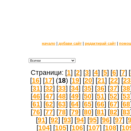
начало
|
добави сайт
|
редактирай сайт
|
помо
Страници: [
1
] [
2
] [
3
] [
4
] [
5
] [
6
] [
7
] [
[
16
] [
17
] (
18
) [
19
] [
20
] [
21
] [
22
] [
23
[
31
] [
32
] [
33
] [
34
] [
35
] [
36
] [
37
] [
38
[
46
] [
47
] [
48
] [
49
] [
50
] [
51
] [
52
] [
53
[
61
] [
62
] [
63
] [
64
] [
65
] [
66
] [
67
] [
68
[
76
] [
77
] [
78
] [
79
] [
80
] [
81
] [
82
] [
83
[
91
] [
92
] [
93
] [
94
] [
95
] [
96
] [
97
] [
[
104
] [
105
] [
106
] [
107
] [
108
] [
10