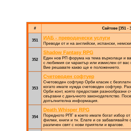
#
Сайтове [351 - 
ИАБ - преводачески услуги
351
Преводи от и на английски, испански, немски
Shadow Fantasy RPG
Един нов РП форума на тема върколаци и ва
352
с любимия си чарактър или измислен от вас 
Вие решавате какво ще е положението.
Счетоводен софтуер
Счетоводен софтуер Орби класик с безплатн
когато имате нужда счетоводен софтуер. Ра
353
Орби конт, която предоставя разнообразни с
свързани с данъчното законодателство. Посе
допълнителна информация.
Death Whisper RPG
Поредното РПГ в което имате богат избор от 
354
филми, книги и тн. Елате и се забавлявайте
различен свят с нови приятели и врагове.