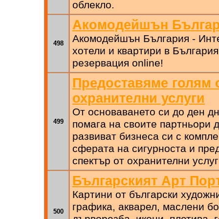
облекло.
Акомодейшън Бълга
Акомодейшън България - Инте
498
хотели и квартири в Българи
резервация online!
Предоставяме голям 
охранителни услуги
От основаването си до ден 
499
помага на своите партньори 
развиват бизнеса си с компл
сферата на сигурноста и пре
спектър от охранителни услуг
Българският Арт Пор
Картини от български художн
графика, акварел, маслени бо
500
дърворезба, икони, плетива, 