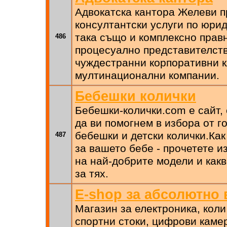
Адвокатска кантора Желеви п
консултантски услуги по юрид
така също и комплексно прав
486
процесуално представителств
чуждестранни корпоративни к
мултинационални компании.
Бебешки колички
Бебешки-колички.com e сайт, 
да ви помогнем в избора от 
бебешки и детски колички.Как
487
за вашето бебе - прочетете 
на най-добрите модели и как
за тях.
E-shop за абсолютно 
Магазин за електроника, коли
спортни стоки, цифрови камер