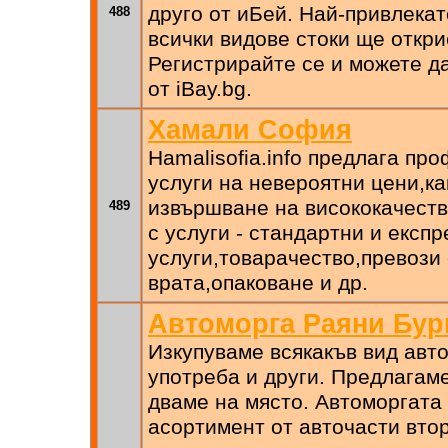
друго от иБей. Най-привлека
488
всички видове стоки ще откри
Регистрирайте се и можете да
от iBay.bg.
Хамали София
Hamalisofia.info предлага п
услуги на невероятни цени,ка
извършване на висококачеств
489
с услуги - стандартни и експ
услуги,товарачество,превози 
врата,опаковане и др.
Автоморга Раяни Бур
Изкупуваме всякакъв вид авт
употреба и други. Предлагаме
дваме на място. Автоморгата 
асортимент от авточасти втор