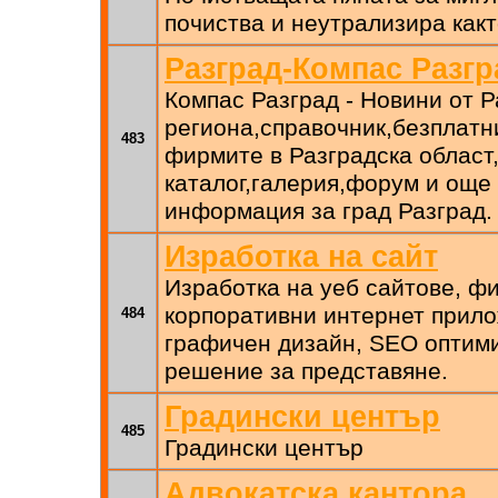
почиства и неутрализира как
Разград-Компас Разгр
Компас Разград - Новини от Р
региона,справочник,безплатн
483
фирмите в Разградска облас
каталог,галерия,форум и още
информация за град Разград.
Изработка на сайт
Изработка на уеб сайтове, ф
корпоративни интернет прило
484
графичен дизайн, SEO оптими
решение за представяне.
Градински център
485
Градински център
Адвокатска кантора