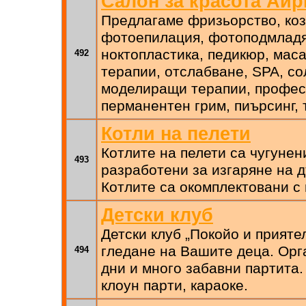
Салон за красота Ай
Предлагаме фризьорство, коз
фотоепилация, фотоподмладя
ноктопластика, педикюр, маса
492
терапии, отслабване, SPA, со
моделиращи терапии, профес
перманентен грим, пиърсинг, 
Котли на пелети
Котлите на пелети са чугунен
493
разработени за изгаряне на 
Котлите са окомплектовани с 
Детски клуб
Детски клуб „Покойо и прияте
гледане на Вашите деца. Ор
494
дни и много забавни партита.
клоун парти, караоке.