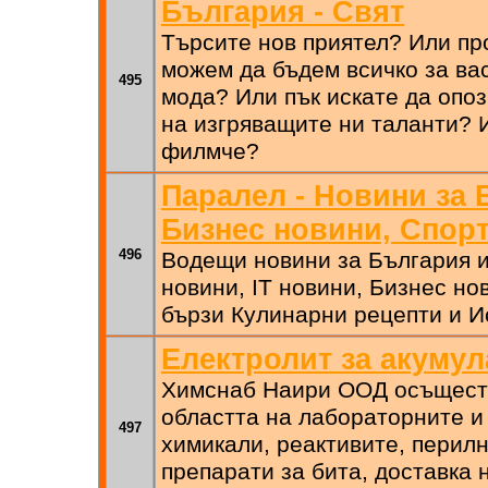
България - Свят
Търсите нов приятел? Или пр
можем да бъдем всичко за вас
495
мода? Или пък искате да опо
на изгряващите ни таланти? 
филмче?
Паралел - Новини за 
Бизнес новини, Спор
496
Водещи новини за България и
новини, IT новини, Бизнес но
бързи Кулинарни рецепти и И
Електролит за акуму
Химснаб Наири ООД осъществ
областта на лабораторните 
497
химикали, реактивите, перил
препарати за бита, доставка 