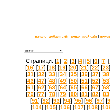
начало
|
добави сайт
|
редактирай сайт
|
помо
Страници: [
1
] [
2
] [
3
] [
4
] [
5
] [
6
] [
7
] [
[
16
] [
17
] [
18
] [
19
] [
20
] [
21
] [
22
] [
23
[
31
] [
32
] [
33
] [
34
] [
35
] [
36
] [
37
] [
38
[
46
] [
47
] [
48
] [
49
] [
50
] [
51
] [
52
] [
53
[
61
] [
62
] [
63
] [
64
] [
65
] [
66
] [
67
] [
68
[
76
] [
77
] [
78
] [
79
] [
80
] [
81
] [
82
] [
83
[
91
] [
92
] [
93
] [
94
] [
95
] [
96
] [
97
] [
[
104
] [
105
] [
106
] [
107
] [
108
] [
10