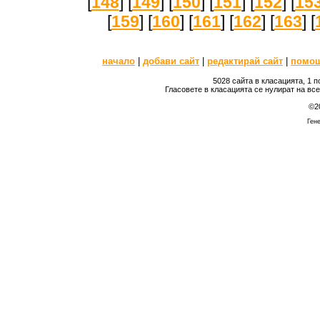
[
148
] [
149
] [
150
] [
151
] [
152
] [
15
[
159
] [
160
] [
161
] [
162
] [
163
] [
начало
|
добави сайт
|
редактирай сайт
|
помо
5028 сайта в класацията, 1 
Гласовете в класацията се нулират на вс
©2
Гене