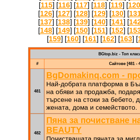
[
115
] [
116
] [
117
] [
118
] [
119
] [
12
[
126
] [
127
] [
128
] [
129
] [
130
] [
13
[
137
] [
138
] [
139
] [
140
] [
141
] [
14
[
148
] [
149
] [
150
] [
151
] [
152
] [
15
[
159
] [
160
] [
161
] [
162
] [
163
] [
BGtop.biz - Топ клас
#
Сайтове [481 - 
BgDomakinq.com - пр
Най-добрата платформа в Бъл
на обяви за продажба, подар
481
търсене на стоки за бебето, д
жената, дома и семейството.
Пяна за почистване н
BEAUTY
482
Почистващата пяната за мигл