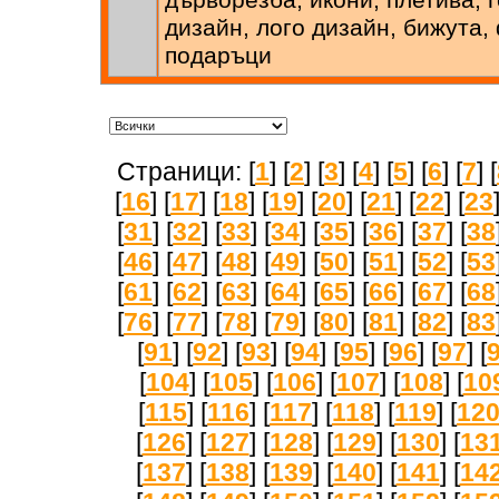
дизайн, лого дизайн, бижута,
подаръци
Страници: [
1
] [
2
] [
3
] [
4
] [
5
] [
6
] [
7
] [
[
16
] [
17
] [
18
] [
19
] [
20
] [
21
] [
22
] [
23
[
31
] [
32
] [
33
] [
34
] [
35
] [
36
] [
37
] [
38
[
46
] [
47
] [
48
] [
49
] [
50
] [
51
] [
52
] [
53
[
61
] [
62
] [
63
] [
64
] [
65
] [
66
] [
67
] [
68
[
76
] [
77
] [
78
] [
79
] [
80
] [
81
] [
82
] [
83
[
91
] [
92
] [
93
] [
94
] [
95
] [
96
] [
97
] [
[
104
] [
105
] [
106
] [
107
] [
108
] [
10
[
115
] [
116
] [
117
] [
118
] [
119
] [
12
[
126
] [
127
] [
128
] [
129
] [
130
] [
13
[
137
] [
138
] [
139
] [
140
] [
141
] [
14