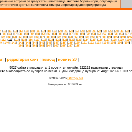
ременно встрани от градската шумотевица, чистите борови гори, обгръщащи
притегателен център за истинска отмора и презареждане сред природа
9
] [
10
] [
11
] [
12
] [
13
] [
14
] [
15
] [
16
] [
17
] [
18
] [
19
] [
20
] [
21
] [
22
] [
23
] [
24
] [
25
] [
26
] [
27
] [
28
] [
29
] [
30
] [
31
] [
32
] [
] [
45
] [
46
] [
47
] [
48
] [
49
] [
50
] [
51
] [
52
] [
53
] [
54
] [
55
] [
56
] [
57
] [
58
] [
59
] [
60
] [
61
] [
62
] [
63
] [
64
] [
65
] [
66
] [
67
] [
 [
80
] [
81
] [
82
] [
83
] [
84
] [
85
] [
86
] [
87
] [
88
] [
89
] [
90
] [
91
] [
92
] [
93
] [
94
] [
95
] [
96
] [
97
] [
98
] [
99
] [
100
] [
101
] [
10
 [
112
] (
113
) [
114
] [
115
] [
116
] [
117
] [
118
] [
119
] [
120
] [
121
] [
122
] [
123
] [
124
] [
125
] [
126
] [
127
] [
128
] [
129
] [
130
]
39
] [
140
] [
141
] [
142
] [
143
] [
144
] [
145
] [
146
] [
147
] [
148
] [
149
] [
150
] [
151
] [
152
] [
153
] [
154
] [
155
] [
156
] [
157
] [
[
160
] [
161
] [
162
] [
163
] [
164
] [
165
] [
166
] [
167
] [
168
]
йт
|
редактирай сайт
|
помощ
|
новите 20
|
5027 сайта в класацията, 1 посетител онлайн, 322252 разгледани страници
ете в класацията се нулират на всеки 30 дни, следващо нулиране: Aug/31/2026 10:03 
©2007-2026
BGtop.biz
Генерирана за: 0.18669 sec.