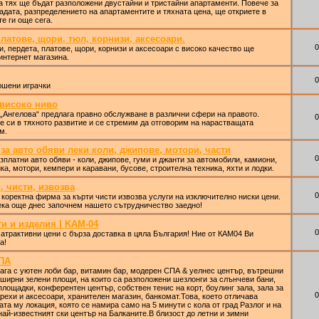
а тях ще бъдат разположени двустайни и тристайни апартаменти. Повече за
адата, разпределението на апартаментите и тяхната цена, ще откриете в
е ги още сега.
платове, щори, тюл, корнизи, аксесоари.
0
и, пердета, платове, щори, корнизи и аксесоари с високо качество ще
интернет магазина.
0
юшени играчки
 високо ниво
„Ангелова“ предлага правно обслужване в различни сфери на правото.
0
 си в тяхното развитие и се стремим да отговорим на нарастващата
м.
за авто обяви леки коли, джипове, мотори, части
0
зплатни авто обяви - коли, джипове, гуми и джанти за автомобили, камиони,
а, мотори, кемпери и каравани, бусове, строителна техника, яхти и лодки.
и, чисти, извозва
0
 и коректна фирма за кърти чисти извозва услуги на изключително ниски цени.
ека още днес започнем нашето сътрудничество заедно!
и и изделия | KAM-04
0
атрактивни цени с бърза доставка в цяла България! Ние от КАМ04 Ви
а!
СПА
ага с уютен лоби бар, витамин бар, модерен СПА & уелнес център, вътрешни
ширни зелени площи, на които са разположени шезлонги за слънчеви бани,
площадки, конферентен център, собствен тенис на корт, боулинг зала, зала за
0
дрехи и аксесоари, хранителен магазин, банкомат.Това, което отличава
та му локация, която се намира само на 5 минути с кола от град Разлог и на
 най-известният ски център на Балканите.В близост до летни и зимни