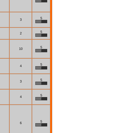
5
3
5
2
5
10
5
4
5
3
5
4
5
6