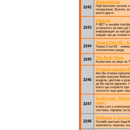
Unimarket.bg
Най-богатият каталог 
2242
пазаруване. Всичко, ко
много други.
f-bet.net
F-BET e онлайн платфо
2243
успешното ни име ще о
информация за най-доб
накрая чак до големи п
Термо Стил БГ - 
2244
Термо Стил БГ - клима
отоплителни уреди.
The Body Shop
2245
Козметика за лице на 
Сутиени дамско бе
Ако Ви отнема прекале
онлайн магазин Belioon
2246
модели, цветове и раз
да Ви пасне идеално. 
които ще откриете при 
посетете още днес наш
iznika.com - Бога
цени.
2247
iznika.com е електрон
система, параван за б
Бебешки и детски 
2248
Онлайн магазин КидсМа
комплекти, играчки, ко