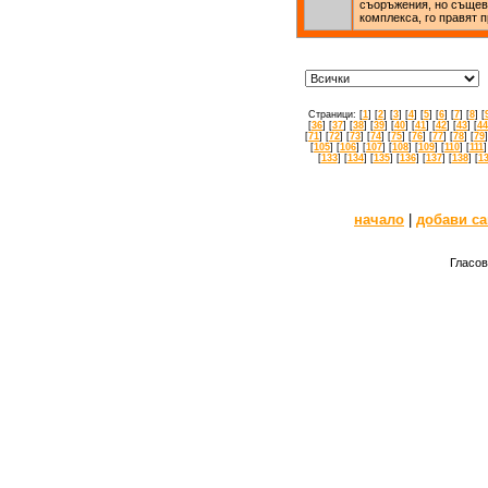
съоръжения, но същев
комплекса, го правят 
Страници: [
1
] [
2
] [
3
] [
4
] [
5
] [
6
] [
7
] [
8
] [
[
36
] [
37
] [
38
] [
39
] [
40
] [
41
] [
42
] [
43
] [
44
[
71
] [
72
] [
73
] [
74
] [
75
] [
76
] [
77
] [
78
] [
79
]
[
105
] [
106
] [
107
] [
108
] [
109
] [
110
] [
111
]
[
133
] [
134
] [
135
] [
136
] [
137
] [
138
] [
1
начало
|
добави са
Гласов