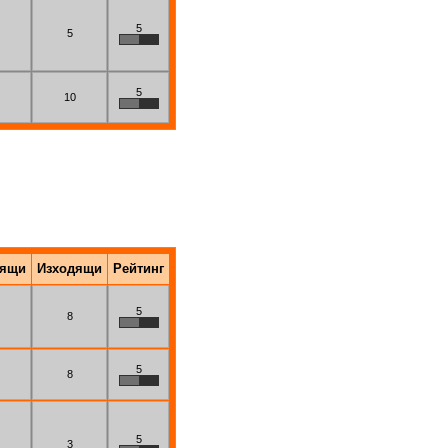
5
5
5
10
дящи
Изходящи
Рейтинг
5
8
5
8
5
3