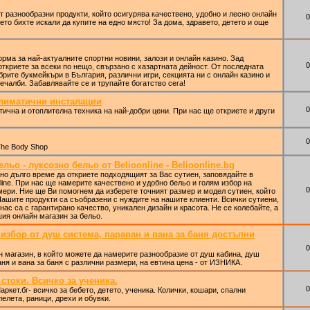
от разнообразни продукти, който осигурява качествено, удобно и лесно онлайн
0
ето бихте искали да купите на едно място! За дома, здравето, детето и още
рма за най-актуалните спортни новини, залози и онлайн казино. Зад
0
ткриете за всеки по нещо, свързано с хазартната дейност. От последната
рите букмейкъри в България, различни игри, секцията ни с онлайн казино и
ечалби. Забавлявайте се и трупайте богатство сега!
Климатични инсталации
0
тична и отоплителна техника на най-добри цени. При нас ще откриете и други
0
The Body Shop
льо - луксозно бельо от Belioonline - Belioonline.bg
но дълго време да откриете подходящият за Вас сутиен, заповядайте в
line. При нас ще намерите качествено и удобно бельо и голям избор на
0
мери. Ние ще Ви помогнем да изберете точният размер и модел сутиен, който
Нашите продукти са съобразени с нуждите на нашите клиенти. Всички сутиени,
нас са с гарантирано качество, уникален дизайн и красота. Не се колебайте, а
ия онлайн магазин за бельо.
т избор от душ система, параван и вана за баня достъпни
0
ен магазин, в който можете да намерите разнообразие от душ кабина, душ
аня и вана за баня с различни размери, на евтина цена - от ИЗНИКА.
стоки. Всичко за ученика.
0
ркет.бг- всичко за бебето, детето, ученика. Колички, кошари, спални
лелета, раници, дрехи и обувки.