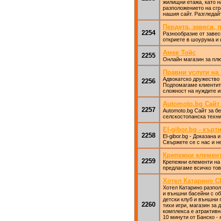
жилищни етажа, като н
разположението на сгр
нашия сайт. Разгледайт
Пердета, завеси, 
2254
Разнообразие от завес
откриете в шоурума и 
Амек Тойс
2255
Онлайн магазин за пл
Правни услуги на
Адвокатско дружество 
2256
Подпомагаме клиентите
сложност на нуждите и
Automoto.bg Сайт 
2257
Automoto.bg Сайт за бе
селскостопанска техник
El-gibor.bg - кърт
2258
El-gibor.bg - Доказана
Свържете се с нас и н
Крепежни елемент
2259
Крепежни елементи на 
предлагаме всичко тов
Хотел Катарино 
Хотел Катарино разпол
и външни басейни с об
детски клуб и външни 
2260
тихи игри, магазин за 
комплекса е атрактивна
10 минути от Банско -