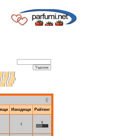
33
] [
34
] [
35
]
68
] [
69
] [
70
]
2
] [
103
] [
104
]
 [
131
] [
132
]
158
] [
159
]
дящи
Изходящи
Рейтинг
5
1