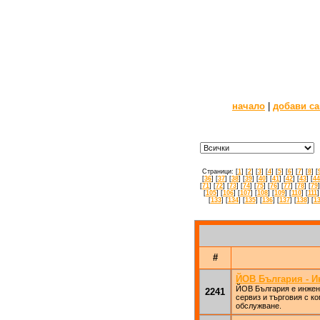
начало
|
добави са
Страници: [
1
] [
2
] [
3
] [
4
] [
5
] [
6
] [
7
] [
8
] [
[
36
] [
37
] [
38
] [
39
] [
40
] [
41
] [
42
] [
43
] [
44
[
71
] [
72
] [
73
] [
74
] [
75
] [
76
] [
77
] [
78
] [
79
]
[
105
] [
106
] [
107
] [
108
] [
109
] [
110
] [
111
]
[
133
] [
134
] [
135
] [
136
] [
137
] [
138
] [
1
#
ЙОВ България - И
ЙОВ България е инжене
2241
сервиз и търговия с к
обслужване.