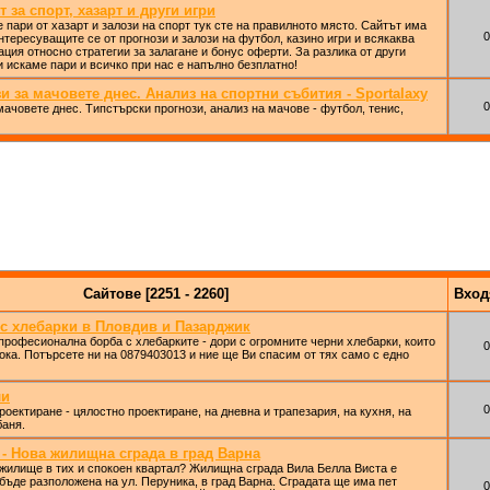
т за спорт, хазарт и други игри
 пари от хазарт и залози на спорт тук сте на правилното място. Сайтът има
0
нтересуващите се от прогнози и залози на футбол, казино игри и всякаква
ция относно стратегии за залагане и бонус оферти. За разлика от други
и искаме пари и всичко при нас е напълно безплатно!
 за мачовете днес. Анализ на спортни събития - Sportalaxy
0
мачовете днес. Типстърски прогнози, анализ на мачове - футбол, тенис,
Сайтове [2251 - 2260]
Вхо
 с хлебарки в Пловдив и Пазарджик
професионална борба с хлебарките - дори с огромните черни хлебарки, които
0
ока. Потърсете ни на 0879403013 и ние ще Ви спасим от тях само с едно
ли
0
роектиране - цялостно проектиране, на дневна и трапезария, на кухня, на
баня.
 - Нова жилищна сграда в град Варна
 жилище в тих и спокоен квартал? Жилищна сграда Вила Белла Виста е
 бъде разположена на ул. Перуника, в град Варна. Сградата ще има пет
0