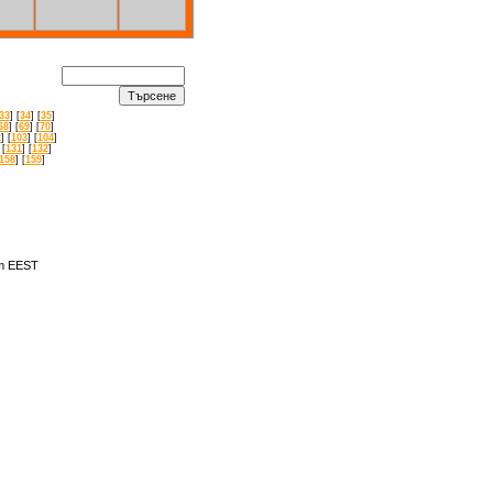
33
] [
34
] [
35
]
68
] [
69
] [
70
]
2
] [
103
] [
104
]
 [
131
] [
132
]
158
] [
159
]
am EEST