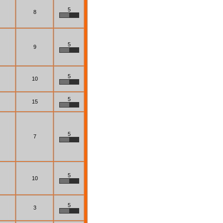
5
8
5
9
5
10
5
15
5
7
5
10
5
3