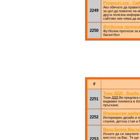
Prognozi.org - Сай
Ако обичате да правите
2249
за цел да помогне на и
друга полезна информа
сайтове ние няма да в
Футболни прогнози
2250
Футболни прогнози за 
баскетбол.
#
Тони ДДД - Борба
Тони ДДД Ви предлага 
2251
виджаме понякога в бл
пръскане.
Италиански мебе
2252
Интериорен дизайн и п
спалня, детска стая и 
Вила Белла Виста
Искате да си закупите
мястото за Вас. Тя ще
2253