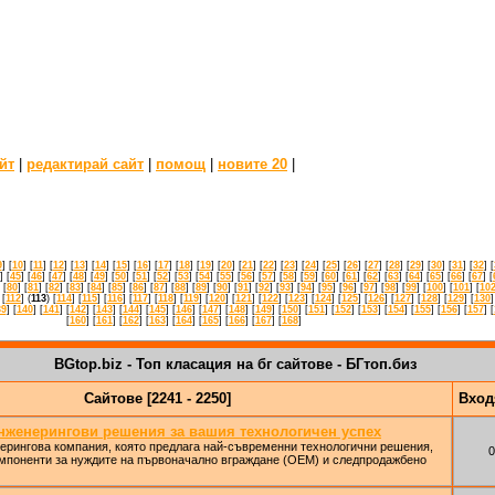
йт
|
редактирай сайт
|
помощ
|
новите 20
|
9
] [
10
] [
11
] [
12
] [
13
] [
14
] [
15
] [
16
] [
17
] [
18
] [
19
] [
20
] [
21
] [
22
] [
23
] [
24
] [
25
] [
26
] [
27
] [
28
] [
29
] [
30
] [
31
] [
32
] [
] [
45
] [
46
] [
47
] [
48
] [
49
] [
50
] [
51
] [
52
] [
53
] [
54
] [
55
] [
56
] [
57
] [
58
] [
59
] [
60
] [
61
] [
62
] [
63
] [
64
] [
65
] [
66
] [
67
] [
 [
80
] [
81
] [
82
] [
83
] [
84
] [
85
] [
86
] [
87
] [
88
] [
89
] [
90
] [
91
] [
92
] [
93
] [
94
] [
95
] [
96
] [
97
] [
98
] [
99
] [
100
] [
101
] [
10
 [
112
] (
113
) [
114
] [
115
] [
116
] [
117
] [
118
] [
119
] [
120
] [
121
] [
122
] [
123
] [
124
] [
125
] [
126
] [
127
] [
128
] [
129
] [
130
]
39
] [
140
] [
141
] [
142
] [
143
] [
144
] [
145
] [
146
] [
147
] [
148
] [
149
] [
150
] [
151
] [
152
] [
153
] [
154
] [
155
] [
156
] [
157
] [
[
160
] [
161
] [
162
] [
163
] [
164
] [
165
] [
166
] [
167
] [
168
]
BGtop.biz - Топ класация на бг сайтове - БГтоп.биз
Сайтове [2241 - 2250]
Вхо
нженерингови решения за вашия технологичен успех
рингова компания, която предлага най-съвременни технологични решения,
0
омпоненти за нуждите на първоначално вграждане (OEM) и следпродажбено