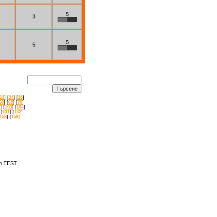
5
3
5
5
33
] [
34
] [
35
]
68
] [
69
] [
70
]
2
] [
103
] [
104
]
 [
131
] [
132
]
158
] [
159
]
am EEST