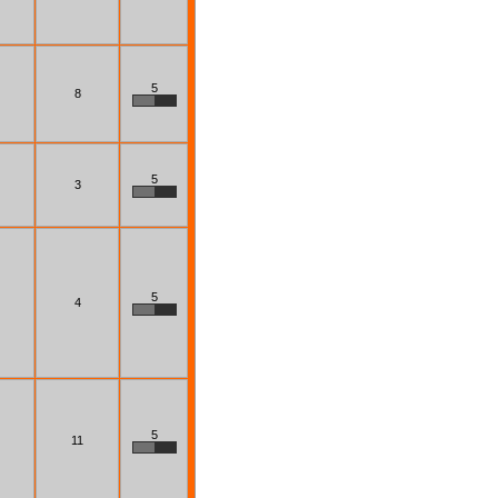
5
8
5
3
5
4
5
11