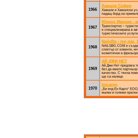
Хамали София
1966
Хамали и Хамалски усл
падащ борд на приемл
Юнион Ивкони - а
Транспортно – туристи
1967
е специализирана в ав
туристическите услуги
NailsBg - гел лак
NAILSBG.COM е създад
1968
спектър от клиенти, и
козметични и фризьорс
АЙ ДЖИ НЕТ
Ай Джи Нет предлага т
1969
без да имате партньор 
качество. С тяхна пом
ще са налице.
bncargo
1970
„Би енд Ен Карго“ ЕОО
малки и големи пратки 