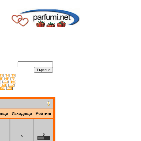
33
] [
34
] [
35
]
68
] [
69
] [
70
]
2
] [
103
] [
104
]
 [
131
] [
132
]
158
] [
159
]
дящи
Изходящи
Рейтинг
5
5