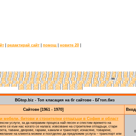
йт
|
редактирай сайт
|
помощ
|
новите 20
|
9
] [
10
] [
11
] [
12
] [
13
] [
14
] [
15
] [
16
] [
17
] [
18
] [
19
] [
20
] [
21
] [
22
] [
23
] [
24
] [
25
] [
26
] [
27
] [
28
] [
29
] [
30
] [
31
] [
32
] [
] [
45
] [
46
] [
47
] [
48
] [
49
] [
50
] [
51
] [
52
] [
53
] [
54
] [
55
] [
56
] [
57
] [
58
] [
59
] [
60
] [
61
] [
62
] [
63
] [
64
] [
65
] [
66
] [
67
] [
 [
80
] [
81
] [
82
] [
83
] [
84
] [
85
] [
86
] [
87
] [
88
] [
89
] [
90
] [
91
] [
92
] [
93
] [
94
] [
95
] [
96
] [
97
] [
98
] (
99
) [
100
] [
101
] [
10
 [
112
] [
113
] [
114
] [
115
] [
116
] [
117
] [
118
] [
119
] [
120
] [
121
] [
122
] [
123
] [
124
] [
125
] [
126
] [
127
] [
128
] [
129
] [
130
]
39
] [
140
] [
141
] [
142
] [
143
] [
144
] [
145
] [
146
] [
147
] [
148
] [
149
] [
150
] [
151
] [
152
] [
153
] [
154
] [
155
] [
156
] [
157
] [
[
160
] [
161
] [
162
] [
163
] [
164
] [
165
] [
166
] [
167
] [
168
]
BGtop.biz - Топ класация на бг сайтове - БГтоп.биз
Сайтове [1961 - 1970]
Вхо
ри мебели, битови и строителни отпадъци в София и област
ксни услуги, за да направим процеса най-лесен и спестим времето на
ете се към нас когато се налага: извозване на строителни отпадъци, стари
ета, тавани, дворове, гаражи, хамали и транспорт, изнасяне, товарене,
0
 желание на клиента можем и поотделно да предложим услуга – транспорт или