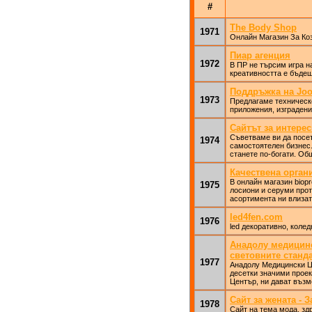
#
The Body Shop
1971
Онлайн Магазин За Ко
Пиар агенция
1972
В ПР не търсим игра на
креативността е бъдещ
Поддръжка на Joo
1973
Предлагаме техническ
приложения, изградени
Сайтът за интере
Съветваме ви да посет
1974
самостоятелен бизнес.
станете по-богати. Об
Качествена орган
В онлайн магазин biop
1975
лосиони и серуми прот
асортимента ни влизат
led4fen.com
1976
led декоративно, коле
Анадолу медицинс
световните станд
1977
Анадолу Медицински Це
десетки значими проек
Център, ни дават възм
Сайт за жената - З
1978
Сайт на тема мода, зд