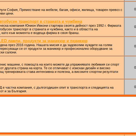
0
уги София, Преместване на мебели, багаж, офиси, жилища, товарен превоз с
иви цени.
втобусен транспорт в страната и чужбина
ческа компания Юнион Ивкони стартира своята дейност през 1992 г. Фирмата
0
тобусен транспорт в страната и чужбина, както и в областта на
, като към момента е водеща фирма в своя бранш.
, LED лампи, продукти за маникюр и педикюр
ена през 2016 година. Нашата мисия е да задоволим нуждите на голям
0
нтересуващи се от продукти за маникюр и професионално оборудване за
ки салони.
енис машини, с помощта на които можете да упражнявате любимия си спорт
0
от другата страна на корта. Те се отличават с изискан дизайн и високо
ощ тренировката става интензивна и полезна, а високите спортни резултати
0
Д е частна компания, с дългогодишен опит в транспорта и спедицията на
от и за България.