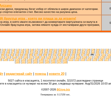
Anizano
0
ски дрехи, предлагащ богат избор от облекла в широк диапазон от категории.
о спортно-елегантен стил. Високо качество на разумна цена.
 браузър игра , която ви плаща за да играете!
а игра, в която имате възможност да конвертирате виртуалната си валута в
0
 Онлайн браузърна игра, затова нямате нужда от инсталирани други програми,
9
] [
10
] [
11
] [
12
] [
13
] [
14
] [
15
] [
16
] [
17
] [
18
] [
19
] [
20
] [
21
] [
22
] [
23
] [
24
] [
25
] [
26
] [
27
] [
28
] [
29
] [
30
] [
31
] [
32
] [
] [
45
] [
46
] [
47
] [
48
] [
49
] [
50
] [
51
] [
52
] [
53
] [
54
] [
55
] [
56
] [
57
] [
58
] [
59
] [
60
] [
61
] [
62
] [
63
] [
64
] [
65
] [
66
] [
67
] [
 [
80
] [
81
] [
82
] [
83
] [
84
] [
85
] [
86
] [
87
] [
88
] [
89
] [
90
] [
91
] [
92
] [
93
] [
94
] [
95
] [
96
] [
97
] [
98
] (
99
) [
100
] [
101
] [
10
 [
112
] [
113
] [
114
] [
115
] [
116
] [
117
] [
118
] [
119
] [
120
] [
121
] [
122
] [
123
] [
124
] [
125
] [
126
] [
127
] [
128
] [
129
] [
130
]
39
] [
140
] [
141
] [
142
] [
143
] [
144
] [
145
] [
146
] [
147
] [
148
] [
149
] [
150
] [
151
] [
152
] [
153
] [
154
] [
155
] [
156
] [
157
] [
[
160
] [
161
] [
162
] [
163
] [
164
] [
165
] [
166
] [
167
] [
168
]
йт
|
редактирай сайт
|
помощ
|
новите 20
|
5027 сайта в класацията, 1 посетител онлайн, 321572 разгледани страници
ете в класацията се нулират на всеки 30 дни, следващо нулиране: Aug/31/2026 10:03 
©2007-2026
BGtop.biz
Генерирана за: 0.17150 sec.