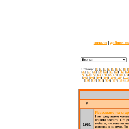
начало
|
добави са
Страници: [
1
] [
2
] [
3
] [
4
] [
5
] [
6
] [
7
] [
8
] [
[
36
] [
37
] [
38
] [
39
] [
40
] [
41
] [
42
] [
43
] [
44
[
71
] [
72
] [
73
] [
74
] [
75
] [
76
] [
77
] [
78
] [
79
]
[
105
] [
106
] [
107
] [
108
] [
109
] [
110
] [
111
]
[
133
] [
134
] [
135
] [
136
] [
137
] [
138
] [
1
#
Извозване на ста
Ние предлагаме компле
нашите клиенти. Обърн
мебели, чистене на маз
1961
извозване на смет. По