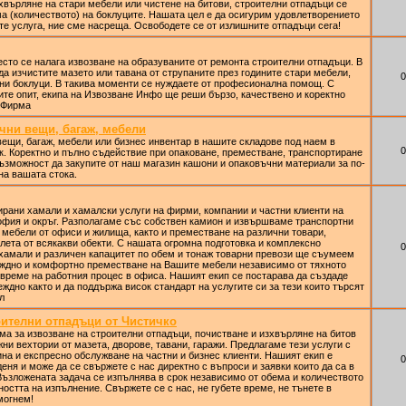
хвърляне на стари мебели или чистене на битови, строителни отпадъци се
а (количеството) на боклуците. Нашата цел е да осигурим удовлетворението
те услуга, ние сме насреща. Освободете се от излишните отпадъци сега!
сто се налага извозване на образуваните от ремонта строителни отпадъци. В
 да изчистите мазето или тавана от струпаните през годините стари мебели,
0
ни боклуци. В такива моменти се нуждаете от професионална помощ. С
ите опит, екипа на Извозване Инфо ще реши бързо, качествено и коректно
 Фирма
чни вещи, багаж, мебели
ещи, багаж, мебели или бизнес инвентар в нашите складове под наем в
0
. Коректно и пълно съдействие при опаковане, преместване, транспортиране
ъзможност да закупите от наш магазин кашони и опаковъчни материали за по-
на вашата стока.
рани хамали и хамалски услуги на фирми, компании и частни клиенти на
офия и окръг. Разполагаме със собствен камион и извършваме транспортни
, мебели от офиси и жилища, както и преместване на различни товари,
лета от всякакви обекти. С нашата огромна подготовка и комплексно
0
хамали и различен капацитет по обем и тонаж товарни превози ще съумеем
еждно и комфортно преместване на Вашите мебели независимо от тяхното
о време на работния процес в офиса. Нашият екип се постарава да създаде
ждно както и да поддържа висок стандарт на услугите си за тези които търсят
л
оителни отпадъци от Чистичко
а за извозване на строителни отпадъци, почистване и изхвърляне на битов
жни вехтории от мазета, дворове, тавани, гаражи. Предлагаме тези услуги с
ина и експресно обслужване на частни и бизнес клиенти. Нашият екип е
0
еня и може да се свържете с нас директно с въпроси и заявки които да са в
Възложената задача се изпълнява в срок независимо от обема и количеството
дността на изпълнение. Свържете се с нас, не губете време, не тънете в
могнем!