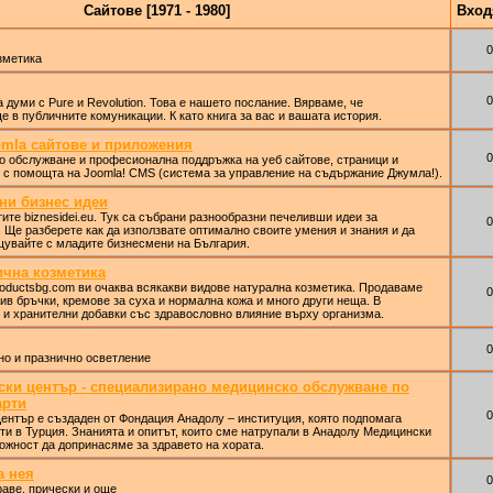
Сайтове [1971 - 1980]
Вхо
0
зметика
0
 думи с Pure и Revolution. Това е нашето послание. Вярваме, че
е в публичните комуникации. К като книга за вас и вашата история.
mla сайтове и приложения
0
о обслужване и професионална поддръжка на уеб сайтове, страници и
 с помощта на Joomla! CMS (система за управление на съдържание Джумла!).
сни бизнес идеи
ите biznesidei.eu. Тук са събрани разнообразни печеливши идеи за
0
 Ще разберете как да използвате оптимално своите умения и знания и да
щувайте с младите бизнесмени на България.
ична козметика
roductsbg.com ви очаква всякакви видове натурална козметика. Продаваме
0
ив бръчки, кремове за суха и нормална кожа и много други неща. В
 и хранителни добавки със здравословно влияние върху организма.
0
дно и празнично осветление
ки център - специализирано медицинско обслужване по
арти
0
нтър е създаден от Фондация Анадолу – институция, която подпомага
ти в Турция. Знанията и опитът, които сме натрупали в Анадолу Медицински
ожност да допринасяме за здравето на хората.
а нея
0
раве, прически и още