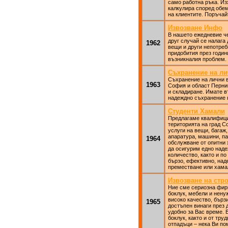
само работна ръка. Из
калкулира според обем
на клиентите. Поръчай
Извозване Инфо
В нашето ежедневие че
друг случай се налага
1962
вещи и други непотреб
придобития през годин
възникналия проблем.
Съхранение на ли
Съхранение на лични в
1963
София и област Перник
и складиране. Имате в
надеждно съхранение 
Студенти Хамали
Предлагаме квалифици
територията на град С
услуги на вещи, багаж
апаратура, машини, па
1964
обслужване от опитни 
да осигурим едно над
количество, както и п
бързо, ефективно, наде
преместване или хама
Извозване на стр
Ние сме сериозна фирм
боклук, мебели и нену
високо качество, бърз
1965
достъпен винаги през д
удобно за Вас време. 
боклук, както и от тру
отпадъци – нека Ви по