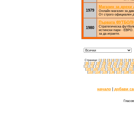
Магазин за дрехи 
1979
Онлайн магазин за дам
От строго официален д
Първата ФУТБОЛНА
Стратегическа футболн
1980
истински пари - ЕВРО.
за да играете.
Страници: [
1
] [
2
] [
3
] [
4
] [
5
] [
6
] [
7
] [
8
] [
[
36
] [
37
] [
38
] [
39
] [
40
] [
41
] [
42
] [
43
] [
44
[
71
] [
72
] [
73
] [
74
] [
75
] [
76
] [
77
] [
78
] [
79
]
[
105
] [
106
] [
107
] [
108
] [
109
] [
110
] [
111
]
[
133
] [
134
] [
135
] [
136
] [
137
] [
138
] [
1
начало
|
добави са
Гласов