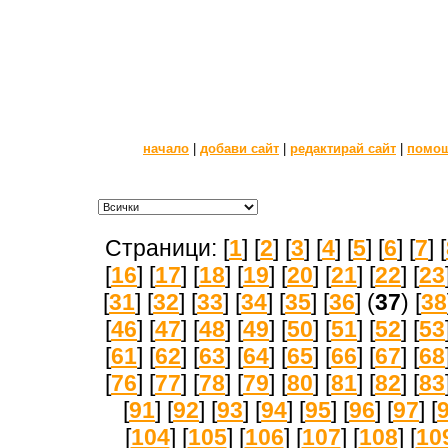
начало
|
добави сайт
|
редактирай сайт
|
помо
Страници: [
1
] [
2
] [
3
] [
4
] [
5
] [
6
] [
7
] [
[
16
] [
17
] [
18
] [
19
] [
20
] [
21
] [
22
] [
23
[
31
] [
32
] [
33
] [
34
] [
35
] [
36
] (
37
) [
38
[
46
] [
47
] [
48
] [
49
] [
50
] [
51
] [
52
] [
53
[
61
] [
62
] [
63
] [
64
] [
65
] [
66
] [
67
] [
68
[
76
] [
77
] [
78
] [
79
] [
80
] [
81
] [
82
] [
83
[
91
] [
92
] [
93
] [
94
] [
95
] [
96
] [
97
] [
[
104
] [
105
] [
106
] [
107
] [
108
] [
10