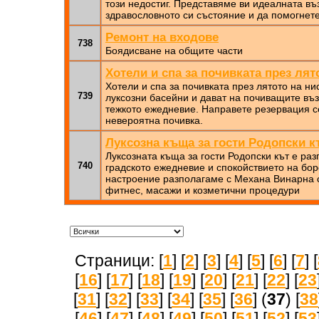
този недостиг. Представяме ви идеалната в
здравословното си състояние и да помогнете
Ремонт на входове
738
Боядисване на общите части
Хотели и спа за почивката през лят
Хотели и спа за почивката през лятото на ни
739
луксозни басейни и дават на почиващите въз
тежкото ежедневие. Направете резервация с
невероятна почивка.
Луксозна къща за гости Родопски к
Луксозната къща за гости Родопски кът е ра
740
градското ежедневие и спокойствието на бор
настроение разполагаме с Механа Винарна с
фитнес, масажи и козметични процедури
Страници: [
1
] [
2
] [
3
] [
4
] [
5
] [
6
] [
7
] [
[
16
] [
17
] [
18
] [
19
] [
20
] [
21
] [
22
] [
23
[
31
] [
32
] [
33
] [
34
] [
35
] [
36
] (
37
) [
38
[
46
] [
47
] [
48
] [
49
] [
50
] [
51
] [
52
] [
53