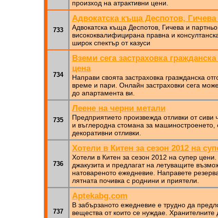
произход на атрактивни цени.
Адвокатска къща Деспотов, Гичева
Адвокатска къща Деспотов, Гичева и партнь
733
висококвалифицирана правна и консултанска
широк спектър от казуси
Вземи сега застраховка гражданска
цена
734
Направи своята застраховка гразжданска отг
време и пари. Онлайн застраховки сега може
до апартамента ви.
Леене на черни метали
Предприятието произвежда отливки от сиви 
735
и въглеродна стомана за машиностроенето, 
декоративни отливки.
Хотели в Китен за сезон 2012 на суп
Хотели в Китен за сезон 2012 на супер цени.
736
джакузита и предлагат на летуващите възмож
натовареното ежедневие. Направете резерва
лятната почивка с роднини и приятели.
Aptekabg.com
В забързаното ежедневие е трудно да предл
737
вещества от които се нуждае. Хранителните 