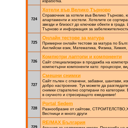
изработка.
Хотели във Велико Търново
Справочник за хотели във Велико Търново, к
724
апартаменти и хостели. Хотелите се сортират
звезди и близост до ключови обекти в града.
Търново и информация за забележителности
Онлайн тестове за матура
725
Примерни онлайн тестове за матура по Бълга
Английски език, Математика, Физика, Химия,
Компютри лаптопи и компоненти
726
Сайт специализиран в продажба на компютри
компютърни компоненти като: процесори, ви
Смешни снимки
Сайт пълен с откачени, забавни, шантави, 
727
добро настроение. Тук можете да разгледат
снимки старателно сортирани по категории.
в скучното и стресиращото ежедневие!
Portal Sedem
728
Разнообразие от сайтове, СТРОИТЕЛСТВО,Х
Вестници и много други
RE/MAX България
729
Aгенция за недвижими имоти. Продажба на и