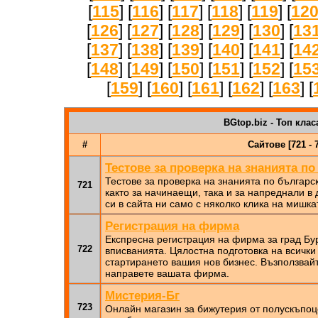
[
115
] [
116
] [
117
] [
118
] [
119
] [
12
[
126
] [
127
] [
128
] [
129
] [
130
] [
13
[
137
] [
138
] [
139
] [
140
] [
141
] [
14
[
148
] [
149
] [
150
] [
151
] [
152
] [
15
[
159
] [
160
] [
161
] [
162
] [
163
] [
BGtop.biz - Топ клас
#
Сайтове [721 - 
Тестове за проверка на знанията по
Тестове за проверка на знанията по българск
721
както за начинаещи, така и за напреднали в
си в сайта ни само с няколко клика на мишка
Регистрация на фирма
Експресна регистрация на фирмa за град Бур
722
вписванията. Цялостна подготовка на всичк
стартирането вашия нов бизнес. Възползвайте
направете вашата фирма.
Мистерия-Бг
723
Онлайн магазин за бижутерия от полускъпо