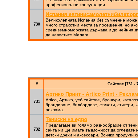
професионални консултации
Испания евтинисамолетнибилет.орг
Великолепната Испания без съмнение може д
730
много страхотни места за посещения, но ако
средиземноморската държава и до нейния ду
да навестите Малага.
#
Сайтове [731 - 
Артико Принт - Artico Print - Рекла
Artico, Артико, уеб сайтове, брошури, катало
731
брандиране, билбордове, етикети, стикери, к
реклама.
Тениски на едро
Предлагаме ви голямо разнообразие от тенис
732
сайта ни ще имате възможност да огледате 
детски дрехи и аксесоари. Всички продукти с