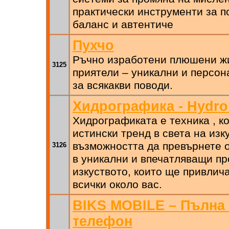
практически инструменти за п
баланс и автентиче
Пухчо
Ръчно изработени плюшени ж
3125
приятели – уникални и персо
за всякакви поводи.
Хидрографика - Hydro
Хидрографиката е техника , к
истински тренд в света на изк
възможността да превърнете 
3126
в уникални и впечатляващи п
изкуството, които ще привлич
всички около вас.
BIKS MOBILE – Пълна 
телефон