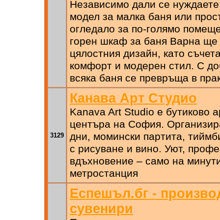
Независимо дали се нуждаете
модел за малка баня или прос
огледало за по-голямо помещ
горен шкаф за баня Варна ще
цялостния дизайн, като съчет
комфорт и модерен стил. С д
всяка баня се превръща в пра
Канава Арт Студио
Kanava Art Studio е бутиково 
центъра на София. Организир
дни, момински партита, тиймб
3129
с рисуване и вино. Уют, проф
вдъхновение – само на минут
метростанция
Еспешъл.бг - произво
сувенири