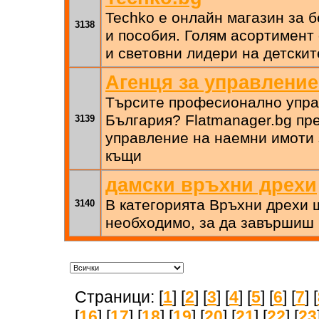
Techko е онлайн магазин за б
3138
и пособия. Голям асортимент 
и световни лидери на детскит
Агенця за управление
Търсите професионално упра
България? Flatmanager.bg пр
3139
управление на наемни имоти 
къщи
дамски връхни дрехи
В категорията Връхни дрехи 
3140
необходимо, за да завършиш 
Страници: [
1
] [
2
] [
3
] [
4
] [
5
] [
6
] [
7
] [
[
16
] [
17
] [
18
] [
19
] [
20
] [
21
] [
22
] [
23