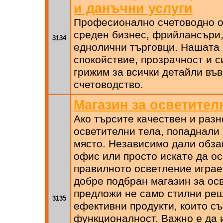
и данъчни услуги
Професионално счетоводно о
среден бизнес, фрийлансъри,
3134
еднолични търговци. Нашата 
спокойствие, прозрачност и си
грижим за всички детайли въ
счетоводство.
Mагазин за осветител
Ако търсите качествен и раз
осветителни тела, попаднали
място. Независимо дали обза
офис или просто искате да о
правилното осветление играе
добре подбран магазин за ос
предложи не само стилни реш
3135
ефективни продукти, които съ
функционалност. Важно е да 