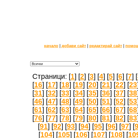
начало
|
добави сайт
|
редактирай сайт
|
помо
Страници: [
1
] [
2
] [
3
] [
4
] [
5
] [
6
] [
7
] [
[
16
] [
17
] [
18
] [
19
] [
20
] [
21
] [
22
] [
23
[
31
] [
32
] [
33
] [
34
] [
35
] [
36
] [
37
] [
38
[
46
] [
47
] [
48
] [
49
] [
50
] [
51
] [
52
] [
53
[
61
] [
62
] [
63
] [
64
] [
65
] [
66
] [
67
] [
68
[
76
] [
77
] [
78
] [
79
] [
80
] [
81
] [
82
] [
83
[
91
] [
92
] [
93
] [
94
] [
95
] [
96
] [
97
] [
[
104
] [
105
] [
106
] [
107
] [
108
] [
10