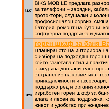
BIKS MOBILE предлага разноо
за телефони – зарядни, кабел
3127
протектори, слушалки и колон
професионален сервиз: смяна
батерия, ремонт на бутони, ко
софтуерна поддръжка и диагн
горен шкаф за баня В
Планирането на интериора на
с избора на подходящ горен ш
който съчетава стил и практи
осигурява допълнително прос
съхранение на козметика, тоа
принадлежности и аксесоари, 
поддържа ред и организирано
изработен горен шкаф за баня
3128
влага и лесен за поддръжка, к
живот и удобство при ежеднев