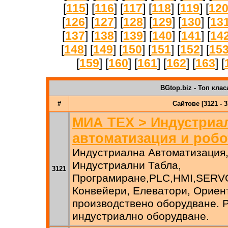
[
115
] [
116
] [
117
] [
118
] [
119
] [
12
[
126
] [
127
] [
128
] [
129
] [
130
] [
13
[
137
] [
138
] [
139
] [
140
] [
141
] [
14
[
148
] [
149
] [
150
] [
151
] [
152
] [
15
[
159
] [
160
] [
161
] [
162
] [
163
] [
BGtop.biz - Топ клас
#
Сайтове [3121 - 3
МИА ТЕХ > Индустриа
автоматизация и робо
Индустриална Автоматизация,
Индустриални Табла,
3121
Програмиране,PLC,HMI,SERVO
Конвейери, Елеватори, Ориен
производствено оборудване. 
индустриално оборудване.