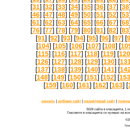
[
31
] [
32
] [
33
] [
34
] [
35
] [
36
] [
37
] [
38
[
46
] [
47
] [
48
] [
49
] [
50
] [
51
] [
52
] [
53
[
61
] [
62
] [
63
] [
64
] [
65
] [
66
] [
67
] [
68
[
76
] [
77
] [
78
] [
79
] [
80
] [
81
] [
82
] [
83
[
91
] [
92
] [
93
] [
94
] [
95
] [
96
] [
97
] [
[
104
] [
105
] [
106
] [
107
] [
108
] [
10
[
115
] [
116
] [
117
] [
118
] [
119
] [
12
[
126
] [
127
] [
128
] [
129
] [
130
] [
13
[
137
] [
138
] [
139
] [
140
] [
141
] [
14
[
148
] [
149
] [
150
] [
151
] [
152
] [
15
[
159
] [
160
] [
161
] [
162
] [
163
] [
начало
|
добави сайт
|
редактирай сайт
|
помо
5028 сайта в класацията, 1 
Гласовете в класацията се нулират на вс
©2
Гене