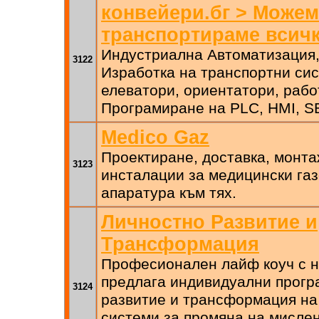
конвейери.бг > Можем
транспортираме всичк
Индустриална Автоматизация,
3122
Изработка на транспортни си
елеватори, ориентатори, рабо
Програмиране на PLC, HMI, S
Medico Gaz
Проектиране, доставка, монта
3123
инсталации за медицински га
апаратура към тях.
Личностно Развитие и
Трансформация
Професионален лайф коуч с н
предлага индивидуални прогр
3124
развитие и трансформация на
системи за промяна на мислен