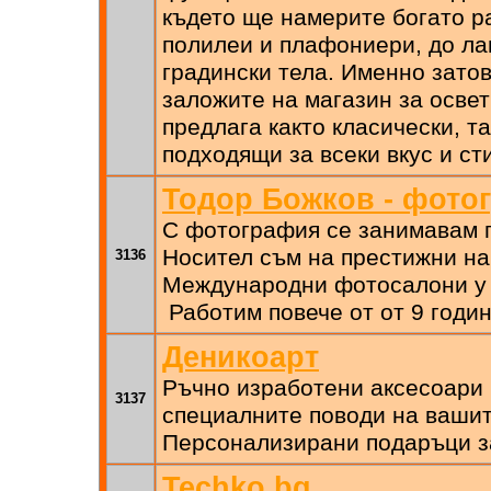
където ще намерите богато р
полилеи и плафониери, до ла
градински тела. Именно затов
заложите на магазин за освет
предлага както класически, т
подходящи за всеки вкус и ст
Тодор Божков - фото
С фотография се занимавам п
Носител съм на престижни на
3136
Международни фотосалони у 
Работим повече от от 9 годин
Деникоарт
Ръчно изработени аксесоари 
3137
специалните поводи на вашит
Персонализирани подаръци за
Techko.bg