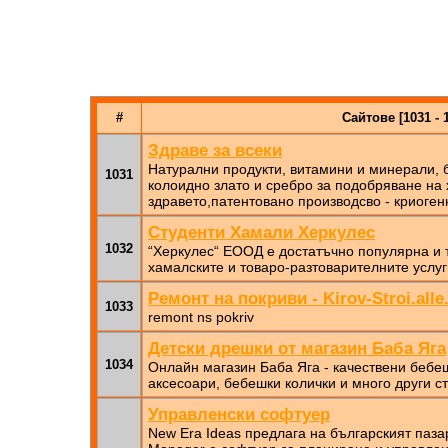
#
Сайтове [1031 - 
Здраве за всеки
Натурални продукти, витамини и минерали, б
1031
колоидно злато и сребро за подобряване на
здравето,патентовано производсво - криоге
Студенти Хамали Херкулес
1032
“Херкулес“ ЕООД е достатъчно популярна и 
хамалските и товаро-разтоварителните услуг
Ремонт на покриви - Kirov-Stroi.alle
1033
remont ns pokriv
Детски дрешки от магазин Баба Яга
1034
Онлайн магазин Баба Яга - качествени бебеш
аксесоари, бебешки колички и много други с
Управленски софтуер
New Era Ideas предлага на българският паза