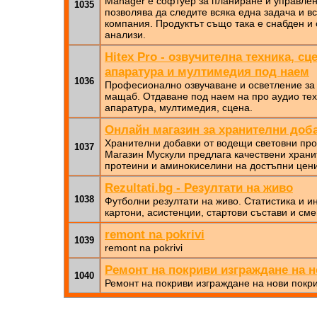
Manager е софтуер за планиране и управлен
1035
позволява да следите всяка една задача и в
компания. Продуктът също така е снабден и
анализи.
Hitex Pro - озвучителна техника, с
апаратура и мултимедия под наем
1036
Професионално озвучаване и осветление за 
мащаб. Отдаване под наем на про аудио тех
апаратура, мултимедия, сцена.
Онлайн магазин за хранителни доб
Хранителни добавки от водещи световни про
1037
Магазин Мускули предлага качествени храни
протеини и аминокиселини на достъпни цени
Rezultati.bg - Резултати на живо
1038
Футболни резултати на живо. Статистика и и
картони, асистенции, стартови състави и сме
remont na pokrivi
1039
remont na pokrivi
Ремонт на покриви изграждане на 
1040
Ремонт на покриви изграждане на нови покр