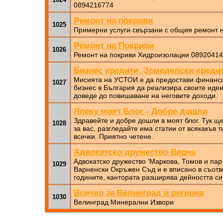
0894216774
Ремонт на покриви
1025
Примерни услуги свързани с общия ремонт н
Ремонт на Покриви
1026
Ремонт на покриви Хидроизолации 0892041
Бизнес кредити, Земеделски кредит
Мисията на УСТОИ е да предостави финанс
1027
бизнес в България да реализира своите идеи
доведе до повишаване на неговите доходи.
Япеку моят Блог - Добре дошли
Здравейте и добре дошли в моят блог. Тук 
1028
за вас, разгледайте има статии от всякакъв т
всички. Приятно четене.
Адвокатско дружество Варна
Адвокатско дружество ‘Маркова, Томов и пар
1029
Варненски Окръжен Съд и е вписано в съотв
годините, кантората разширява дейността си
Всичко за Велинград и региона
1030
Велинград Минерални Извори