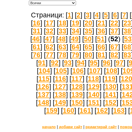
Страници: [
1
] [
2
] [
3
] [
4
] [
5
] [
6
] [
7
] [
[
16
] [
17
] [
18
] [
19
] [
20
] [
21
] [
22
] [
23
[
31
] [
32
] [
33
] [
34
] [
35
] [
36
] [
37
] [
38
[
46
] [
47
] [
48
] [
49
] [
50
] [
51
] (
52
) [
53
[
61
] [
62
] [
63
] [
64
] [
65
] [
66
] [
67
] [
68
[
76
] [
77
] [
78
] [
79
] [
80
] [
81
] [
82
] [
83
[
91
] [
92
] [
93
] [
94
] [
95
] [
96
] [
97
] [
[
104
] [
105
] [
106
] [
107
] [
108
] [
10
[
115
] [
116
] [
117
] [
118
] [
119
] [
12
[
126
] [
127
] [
128
] [
129
] [
130
] [
13
[
137
] [
138
] [
139
] [
140
] [
141
] [
14
[
148
] [
149
] [
150
] [
151
] [
152
] [
15
[
159
] [
160
] [
161
] [
162
] [
163
] [
начало
|
добави сайт
|
редактирай сайт
|
помо