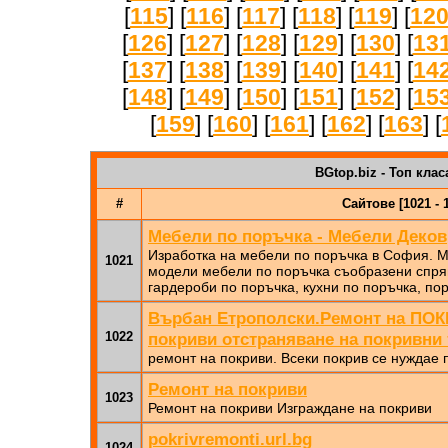
[
115
] [
116
] [
117
] [
118
] [
119
] [
12
[
126
] [
127
] [
128
] [
129
] [
130
] [
13
[
137
] [
138
] [
139
] [
140
] [
141
] [
14
[
148
] [
149
] [
150
] [
151
] [
152
] [
15
[
159
] [
160
] [
161
] [
162
] [
163
] [
BGtop.biz - Топ клас
#
Сайтове [1021 - 
Мебели по поръчка - Мебели Деков
Изработка на мебели по поръчка в София. М
1021
модели мебели по поръчка съобразени спрям
гардероби по поръчка, кухни по поръчка, по
Върбан Етрополски.Ремонт на ПОК
1022
покриви отстраняване на покривни 
ремонт на покриви. Всеки покрив се нуждае
Ремонт на покриви
1023
Ремонт на покриви Изграждане на покриви
pokrivremonti.url.bg
1024