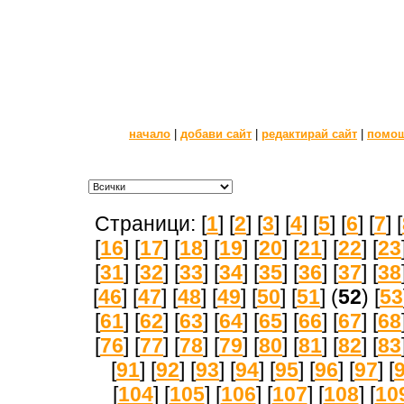
начало
|
добави сайт
|
редактирай сайт
|
помо
Страници: [
1
] [
2
] [
3
] [
4
] [
5
] [
6
] [
7
] [
[
16
] [
17
] [
18
] [
19
] [
20
] [
21
] [
22
] [
23
[
31
] [
32
] [
33
] [
34
] [
35
] [
36
] [
37
] [
38
[
46
] [
47
] [
48
] [
49
] [
50
] [
51
] (
52
) [
53
[
61
] [
62
] [
63
] [
64
] [
65
] [
66
] [
67
] [
68
[
76
] [
77
] [
78
] [
79
] [
80
] [
81
] [
82
] [
83
[
91
] [
92
] [
93
] [
94
] [
95
] [
96
] [
97
] [
[
104
] [
105
] [
106
] [
107
] [
108
] [
10