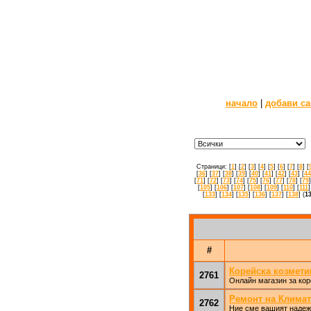
начало
|
добави са
Страници: [
1
] [
2
] [
3
] [
4
] [
5
] [
6
] [
7
] [
8
] [
[
36
] [
37
] [
38
] [
39
] [
40
] [
41
] [
42
] [
43
] [
44
[
71
] [
72
] [
73
] [
74
] [
75
] [
76
] [
77
] [
78
] [
79
]
[
105
] [
106
] [
107
] [
108
] [
109
] [
110
] [
111
]
[
133
] [
134
] [
135
] [
136
] [
137
] [
138
] (
1
#
Корейска козмети
2761
Онлайн магазин за кор
Ремонт на Климат
2762
Ние сме вашият надеж