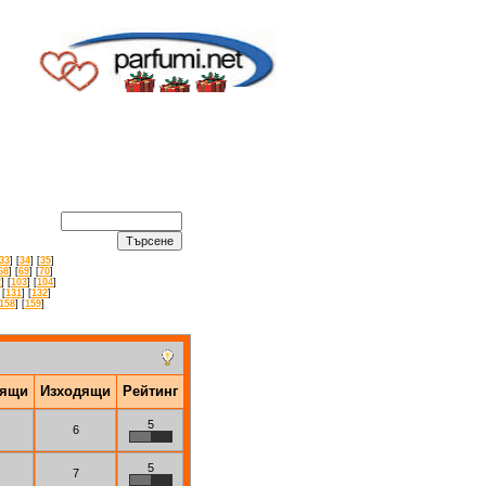
33
] [
34
] [
35
]
68
] [
69
] [
70
]
2
] [
103
] [
104
]
 [
131
] [
132
]
158
] [
159
]
дящи
Изходящи
Рейтинг
5
6
5
7