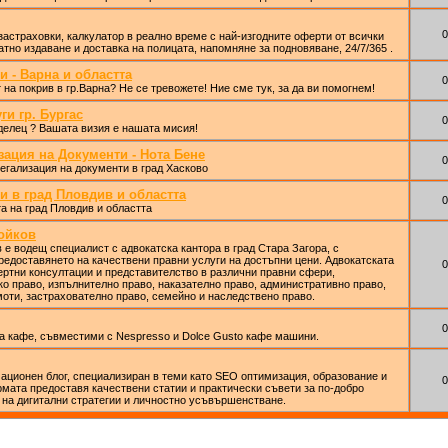
0
астраховки, калкулатор в реално време с най-изгодните оферти от всички
атно издаване и доставка на полицата, напомняне за подновяване, 24/7/365 .
и - Варна и областта
0
на покрив в гр.Варна? Не се тревожете! Ние сме тук, за да ви помогнем!
и гр. Бургас
0
делец ? Вашата визия е нашата мисия!
зация на Документи - Нота Бене
0
легализация на документи в град Хасково
и в град Пловдив и областта
0
а на град Пловдив и областта
ойков
 е водещ специалист с адвокатска кантора в град Стара Загора, с
редоставянето на качествени правни услуги на достъпни цени. Адвокатската
0
ертни консултации и представителство в различни правни сфери,
о право, изпълнително право, наказателно право, административно право,
оти, застрахователно право, семейно и наследствено право.
0
а кафе, съвместими с Nespresso и Dolce Gusto кафе машини.
ционен блог, специализиран в теми като SEO оптимизация, образование и
0
ата предоставя качествени статии и практически съвети за по-добро
 на дигитални стратегии и личностно усъвършенстване.