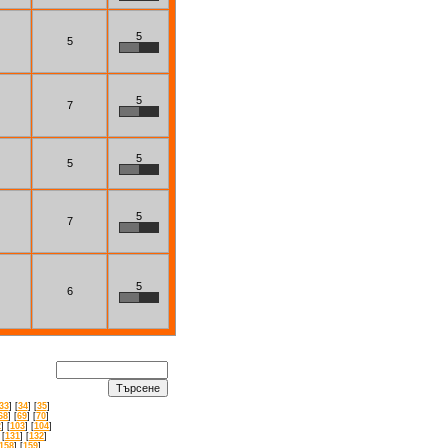
5
5
5
7
5
5
5
7
5
6
33
] [
34
] [
35
]
68
] [
69
] [
70
]
2
] [
103
] [
104
]
 [
131
] [
132
]
158
] [
159
]