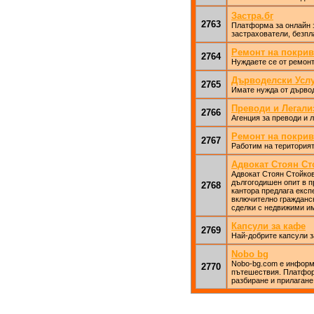
Застра.бг
2763
Платформа за онлайн з
застрахователи, безпл
Ремонт на покрив
2764
Нуждаете се от ремонт 
Дърводелски Услуг
2765
Имате нужда от дърво
Преводи и Легали
2766
Агенция за преводи и 
Ремонт на покрив
2767
Работим на територият
Адвокат Стоян Ст
Адвокат Стоян Стойков
дългогодишен опит в п
2768
кантора предлага експ
включително гражданск
сделки с недвижими им
Капсули за кафе
2769
Най-добрите капсули з
Nobo bg
Nobo-bg.com е информа
2770
пътешествия. Платформ
разбиране и прилагане