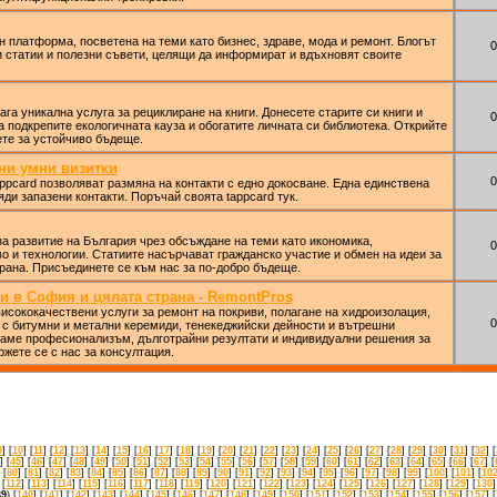
 платформа, посветена на теми като бизнес, здраве, мода и ремонт. Блогът
0
 статии и полезни съвети, целящи да информират и вдъхновят своите
ага уникална услуга за рециклиране на книги. Донесете старите си книги и
0
ка подкрепите екологичната кауза и обогатите личната си библиотека. Открийте
ете за устойчиво бъдеще.
лни умни визитки
0
appcard позволяват размяна на контакти с едно докосване. Една единствена
яди запазени контакти. Поръчай своята tappcard тук.
а развитие на България чрез обсъждане на теми като икономика,
0
о и технологии. Статиите насърчават гражданско участие и обмен на идеи за
рана. Присъединете се към нас за по-добро бъдеще.
и в София и цялата страна - RemontPros
исококачествени услуги за ремонт на покриви, полагане на хидроизолация,
0
 с битумни и метални керемиди, тенекеджийски дейности и вътрешни
ваме професионализъм, дълготрайни резултати и индивидуални решения за
ржете се с нас за консултация.
9
] [
10
] [
11
] [
12
] [
13
] [
14
] [
15
] [
16
] [
17
] [
18
] [
19
] [
20
] [
21
] [
22
] [
23
] [
24
] [
25
] [
26
] [
27
] [
28
] [
29
] [
30
] [
31
] [
32
] [
] [
45
] [
46
] [
47
] [
48
] [
49
] [
50
] [
51
] [
52
] [
53
] [
54
] [
55
] [
56
] [
57
] [
58
] [
59
] [
60
] [
61
] [
62
] [
63
] [
64
] [
65
] [
66
] [
67
] [
 [
80
] [
81
] [
82
] [
83
] [
84
] [
85
] [
86
] [
87
] [
88
] [
89
] [
90
] [
91
] [
92
] [
93
] [
94
] [
95
] [
96
] [
97
] [
98
] [
99
] [
100
] [
101
] [
10
 [
112
] [
113
] [
114
] [
115
] [
116
] [
117
] [
118
] [
119
] [
120
] [
121
] [
122
] [
123
] [
124
] [
125
] [
126
] [
127
] [
128
] [
129
] [
130
]
39
) [
140
] [
141
] [
142
] [
143
] [
144
] [
145
] [
146
] [
147
] [
148
] [
149
] [
150
] [
151
] [
152
] [
153
] [
154
] [
155
] [
156
] [
157
] [