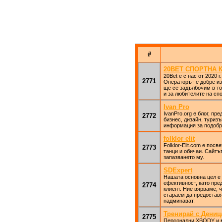
#
20BET СПОРТНА 
20Bet е с нас от 2020 
2771
Операторът е добре изв
ще се задълбочим в то
и за любителите на спо
Ivan Pro
IvanPro.org е блог, пр
2772
бизнес, дизайн, туриз
информация за подобр
folklor elit
Folklor-Elit.com е пос
2773
танци и обичаи. Сайтъ
запазването му.
SDExpert
Нашата основна цел е 
ефективност, като пре
2774
клиент. Ние вярваме, 
стараем да предоставям
надминават.
Тренирай с Дениц
2775
Персонални XBODY и 