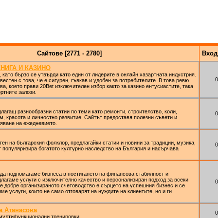
Сайтове [2771 - 2780]
Вхо
КНИГА И КАЗИНО
г., като бързо се утвърди като един от лидерите в онлайн хазартната индустрия.
0
естен с това, че е сигурен, гъвкав и удобен за потребителите. В това ревю
ва, което прави 20Bet изключителен избор както за казино ентусиастите, така
ртните залози.
едлагащ разнообразни статии по теми като ремонти, строителство, коли,
0
ъм, красота и личностно развитие. Сайтът предоставя полезни съвети и
яване на ежедневието.
ветен на българския фолклор, предлагайки статии и новини за традиции, музика,
0
т популяризира богатото културно наследство на България и насърчава
да подпомагаме бизнеса в постигането на финансова стабилност и
длагаме услуги с изключително качество и персонализиран подход за всеки
0
че добре организираното счетоводство е сърцето на успешния бизнес и се
е услуги, които не само отговарят на нуждите на клиентите, но и ги
а Атанасова
0
мултифункционални тренировки.