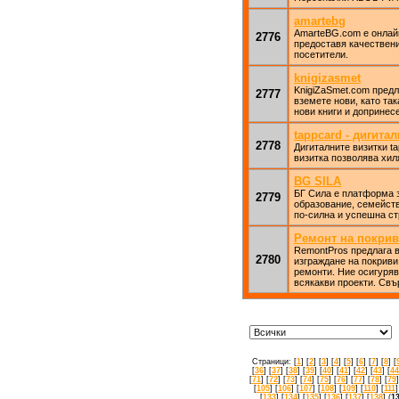
amartebg
AmarteBG.com е онлайн
2776
предоставя качествени
посетители.
knigizasmet
KnigiZaSmet.com предл
2777
вземете нови, като та
нови книги и допринес
tappcard - дигита
2778
Дигиталните визитки t
визитка позволява хил
BG SILA
БГ Сила е платформа з
2779
образование, семейств
по-силна и успешна ст
Ремонт на покрив
RemontPros предлага в
2780
изграждане на покриви
ремонти. Ние осигуря
всякакви проекти. Свъ
Страници: [
1
] [
2
] [
3
] [
4
] [
5
] [
6
] [
7
] [
8
] [
[
36
] [
37
] [
38
] [
39
] [
40
] [
41
] [
42
] [
43
] [
44
[
71
] [
72
] [
73
] [
74
] [
75
] [
76
] [
77
] [
78
] [
79
]
[
105
] [
106
] [
107
] [
108
] [
109
] [
110
] [
111
]
[
133
] [
134
] [
135
] [
136
] [
137
] [
138
] (
1