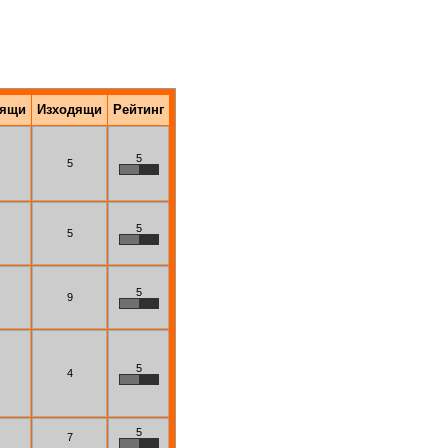
дящи
Изходящи
Рейтинг
5
5
5
5
5
9
5
4
5
7