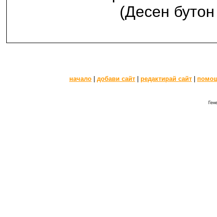
(Десен бутон 
начало
|
добави сайт
|
редактирай сайт
|
помо
Гене