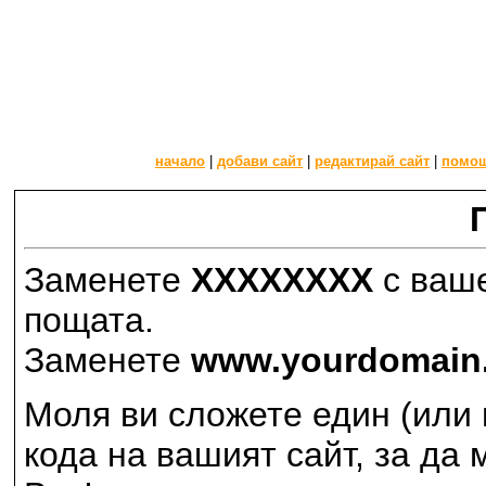
начало
|
добави сайт
|
редактирай сайт
|
помо
Заменете
XXXXXXXX
с ваше
пощата.
Заменете
www.yourdomain
Моля ви сложете един (или
кода на вашият сайт, за да 