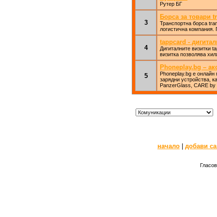
Рутер БГ
Борса за товари t
3
Транспортна борса tra
логистична компания. 
tappcard - дигита
4
Дигиталните визитки t
визитка позволява хил
Phoneplay.bg – ак
Phoneplay.bg е онлайн
5
зарядни устройства, к
PanzerGlass, CARE by 
начало
|
добави са
Гласов