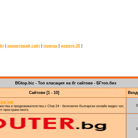
йт
|
редактирай сайт
|
помощ
|
новите 20
|
BGtop.biz - Топ класация на бг сайтове - БГтоп.биз
Сайтове [1 - 10]
Вхо
ски чат
0
анства и предизвикателства с Chat 24 - безплатен български онлайн видео чат,
ет пространството.
0