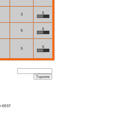
5
3
5
5
5
5
am EEST