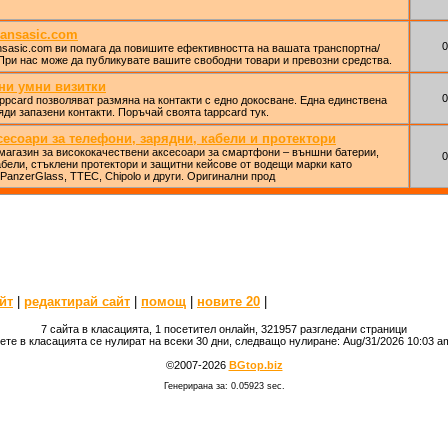
ransasic.com
0
nsasic.com ви помага да повишите ефективността на вашата транспортна/
При нас може да публикувате вашите свободни товари и превозни средства.
лни умни визитки
0
appcard позволяват размяна на контакти с едно докосване. Една единствена
яди запазени контакти. Поръчай своята tappcard тук.
сесоари за телефони, зарядни, кабели и протектори
 магазин за висококачествени аксесоари за смартфони – външни батерии,
0
абели, стъклени протектори и защитни кейсове от водещи марки като
PanzerGlass, TTEC, Chipolo и други. Оригинални прод
йт
|
редактирай сайт
|
помощ
|
новите 20
|
7 сайта в класацията, 1 посетител онлайн, 321957 разгледани страници
ете в класацията се нулират на всеки 30 дни, следващо нулиране: Aug/31/2026 10:03 
©2007-2026
BGtop.biz
Генерирана за: 0.05923 sec.