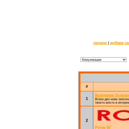
начало
|
добави са
#
Безплатен българ
1
Всеки ден нови запозн
твоето място в интерн
2
Рутер БГ