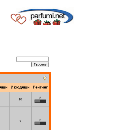
дящи
Изходящи
Рейтинг
5
10
5
7